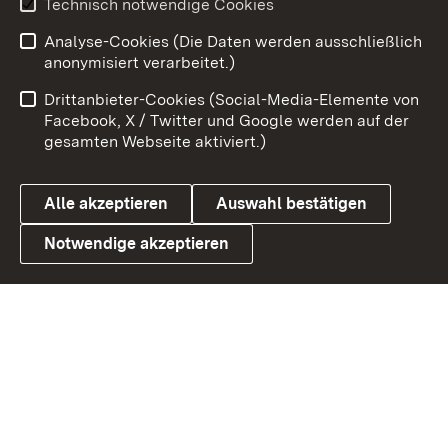
Technisch notwendige Cookies
Zum 
Analyse-Cookies (Die Daten werden ausschließlich
Impressum
Kontakt
anonymisiert verarbeitet.)
Benutzungshinweise
Netiquette
Drittanbieter-Cookies (Social-Media-Elemente von
Barrierefreiheit
Datenschutz
Facebook, X / Twitter und Google werden auf der
gesamten Webseite aktiviert.)
Cookies
Alle akzeptieren
Auswahl bestätigen
Notwendige akzeptieren
Link zum Landesportal