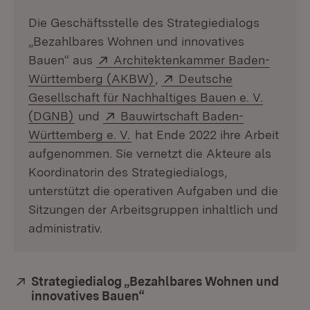
Die Geschäftsstelle des Strategiedialogs
„Bezahlbares Wohnen und innovatives
Extern:
Bauen“ aus
Architektenkammer Baden-
(Öffnet in neuem Fenster)
Extern:
Württemberg (AKBW)
,
Deutsche
Gesellschaft für Nachhaltiges Bauen e. V.
(Öffnet in neuem Fenster)
Extern:
(DGNB)
und
Bauwirtschaft Baden-
(Öffnet in neuem Fenster)
Württemberg e. V.
hat Ende 2022 ihre Arbeit
aufgenommen. Sie vernetzt die Akteure als
Koordinatorin des Strategiedialogs,
unterstützt die operativen Aufgaben und die
Sitzungen der Arbeitsgruppen inhaltlich und
administrativ.
Extern:
Strategiedialog „Bezahlbares Wohnen und
innovatives Bauen“
(Öffnet in neuem Fenster)