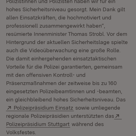
Polizistinnen und Polizisten haben wir für ein
hohes Sicherheitsniveau gesorgt. Mein Dank gilt
allen Einsatzkräften, die hochmotiviert und
professionell zusammengewirkt haben“,
resümierte Innenminister Thomas Strobl. Vor dem
Hintergrund der aktuellen Sicherheitslage spielte
auch die Videoüberwachung eine große Rolle.
Die damit einhergehenden einsatztaktischen
Vorteile für die Polizei garantierten, gemeinsam
mit den offensiven Kontroll- und
Präsenzmaßnahmen der zeitweise bis zu 160
eingesetzten Polizeibeamtinnen und -beamten,
ein gleichbleibend hohes Sicherheitsniveau. Das
Extern:
(Öffnet in neuem Fenster
Polizeipräsidium Einsatz
sowie umliegende
Exter
regionale Polizeipräsidien unterstützten das
(Öffnet in neuem Fenster)
Polizeipräsidium Stuttgart
während des
Volksfestes.