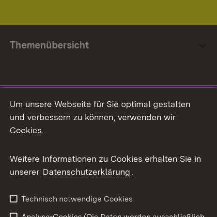
Themenübersicht
Social Media
Um unsere Webseite für Sie optimal gestalten
und verbessern zu können, verwenden wir
Facebook
Cookies.
Flickr
Weitere Informationen zu Cookies erhalten Sie in
X / Twitter
unserer
Datenschutzerklärung
.
Youtube
Technisch notwendige Cookies
Zum 
Analyse-Cookies (Die Daten werden ausschließlich