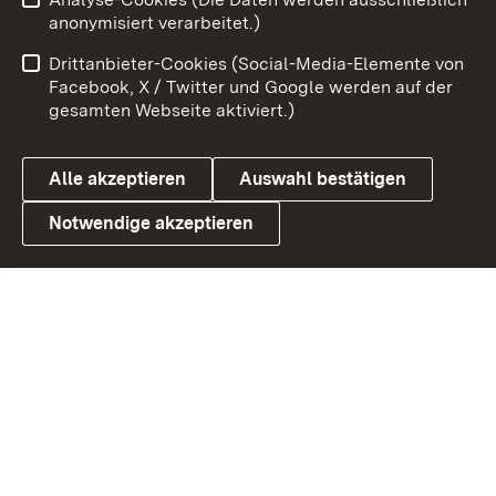
Impressum
Kontakt
anonymisiert verarbeitet.)
Benutzungshinweise
Netiquette
Drittanbieter-Cookies (Social-Media-Elemente von
Barrierefreiheit
Datenschutz
Facebook, X / Twitter und Google werden auf der
gesamten Webseite aktiviert.)
Cookies
Alle akzeptieren
Auswahl bestätigen
Notwendige akzeptieren
Link zum Landesportal