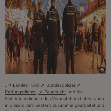
Extern:
(Öffnet in neuem Fenster)
Extern:
(Öffnet in neuem 
Extern:
„
Landes-
und
Bundespolizei
,
(Öffnet in neuem Fenster)
Extern:
(Öffnet in neuem Fens
Rettungsdienst
,
Feuerwehr
und die
Sicherheitsdienste des Veranstalters haben auch
in diesem Jahr bestens zusammengearbeitet und