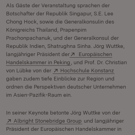
Als Gäste der Veranstaltung sprachen der
Botschafter der Republik Singapur, S.E. Lee
Chong Hock, sowie die Generalkonsulin des
Königreichs Thailand, Prapenpim
Prachonpachanuk, und der Generalkonsul der
Republik Indien, Shatrughna Sinha. Jörg Wuttke,
Extern:
langjähriger Präsident der
Europäischen
(Öffnet in neuem Fenster)
Handelskammer in Peking
, und Prof. Dr. Christian
Extern:
(Öffnet 
von Lübke von der
Hochschule Konstanz
gaben zudem tiefe Einblicke zur Region und
ordnen die Perspektiven deutscher Unternehmen
im Asien-Pazifik-Raum ein.
In seiner Keynote betonte Jörg Wuttke von der
Extern:
(Öffnet in neuem Fens
Albright Stonebridge Group
und langjähriger
Präsident der Europäischen Handelskammer in