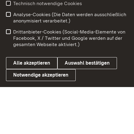
Technisch notwendige Cookies
Zum 
Analyse-Cookies (Die Daten werden ausschließlich
Impressum
Kontakt
anonymisiert verarbeitet.)
Benutzungshinweise
Netiquette
Drittanbieter-Cookies (Social-Media-Elemente von
Barrierefreiheit
Datenschutz
Facebook, X / Twitter und Google werden auf der
gesamten Webseite aktiviert.)
Cookies
Alle akzeptieren
Auswahl bestätigen
Notwendige akzeptieren
Link zum Landesportal