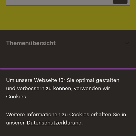
News
Themenübersicht
Social Media
Um unsere Webseite für Sie optimal gestalten
und verbessern zu können, verwenden wir
Facebook
Cookies.
Flickr
Weitere Informationen zu Cookies erhalten Sie in
X / Twitter
unserer
Datenschutzerklärung
.
Youtube