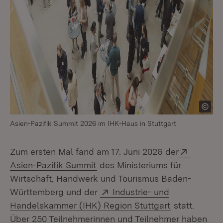
Asien-Pazifik Summit 2026 im IHK-Haus in Stuttgart
Extern:
Zum ersten Mal fand am 17. Juni 2026 der
(Öffnet in neuem Fenster)
Asien-Pazifik Summit
des Ministeriums für
Wirtschaft, Handwerk und Tourismus Baden-
Extern:
Württemberg und der
Industrie- und
(Öffnet in n
Handelskammer (IHK) Region Stuttgart
statt.
Über 250 Teilnehmerinnen und Teilnehmer haben