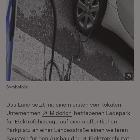
Symbolbild
Das Land setzt mit einem ersten vom lokalen
Extern:
(Öffnet in neuem Fenster)
Unternehmen
Midorion
betriebenen Ladepark
für Elektrofahrzeuge auf einem öffentlichen
Parkplatz an einer Landesstraße einen weiteren
Extern:
(Öff
Baustein für den Ausbau der
Elektromobilität