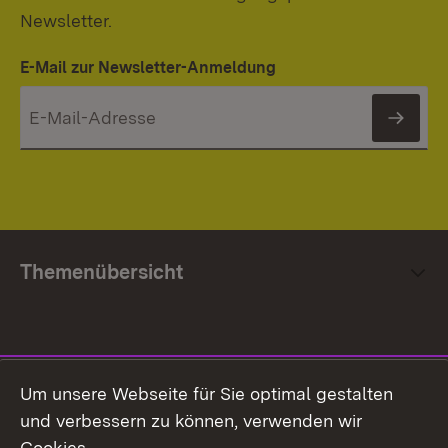
Newsletter.
E-Mail zur Newsletter-Anmeldung
News
Themenübersicht
Social Media
Um unsere Webseite für Sie optimal gestalten
und verbessern zu können, verwenden wir
Facebook
Cookies.