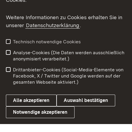
Flickr
Weitere Informationen zu Cookies erhalten Sie in
X / Twitter
unserer
Datenschutzerklärung
.
Youtube
Technisch notwendige Cookies
Zum 
Analyse-Cookies (Die Daten werden ausschließlich
Impressum
Kontakt
anonymisiert verarbeitet.)
Benutzungshinweise
Netiquette
Drittanbieter-Cookies (Social-Media-Elemente von
Barrierefreiheit
Datenschutz
Facebook, X / Twitter und Google werden auf der
gesamten Webseite aktiviert.)
Cookies
Alle akzeptieren
Auswahl bestätigen
Notwendige akzeptieren
Link zum Landesportal