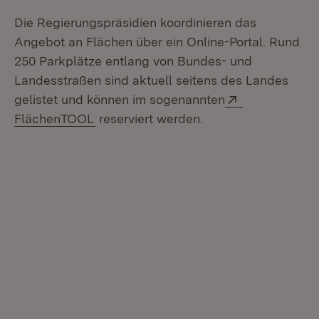
Die Regierungspräsidien koordinieren das
Angebot an Flächen über ein Online-Portal. Rund
250 Parkplätze entlang von Bundes- und
Landesstraßen sind aktuell seitens des Landes
Extern:
gelistet und können im sogenannten
(Öffnet in neuem Fenster)
FlächenTOOL
reserviert werden.