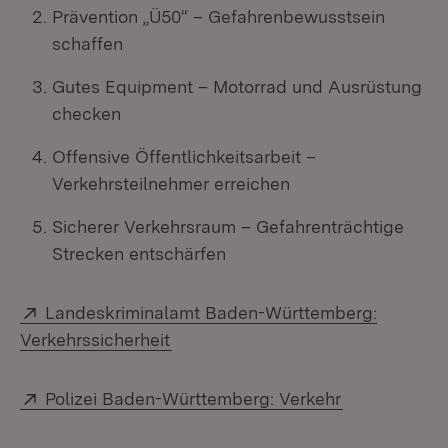
Prävention „Ü50“ – Gefahrenbewusstsein
schaffen
Gutes Equipment – Motorrad und Ausrüstung
checken
Offensive Öffentlichkeitsarbeit –
Verkehrsteilnehmer erreichen
Sicherer Verkehrsraum – Gefahrenträchtige
Strecken entschärfen
Extern:
Landeskriminalamt Baden-Württemberg:
(Öffnet in neuem Fenster)
Verkehrssicherheit
Extern:
(Öffnet in n
Polizei Baden-Württemberg: Verkehr