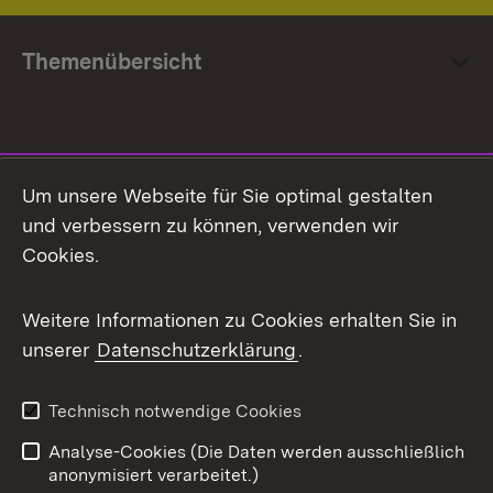
Themenübersicht
Social Media
Um unsere Webseite für Sie optimal gestalten
und verbessern zu können, verwenden wir
Facebook
Cookies.
Flickr
Weitere Informationen zu Cookies erhalten Sie in
X / Twitter
unserer
Datenschutzerklärung
.
Youtube
Technisch notwendige Cookies
Zum 
Analyse-Cookies (Die Daten werden ausschließlich
Impressum
Kontakt
anonymisiert verarbeitet.)