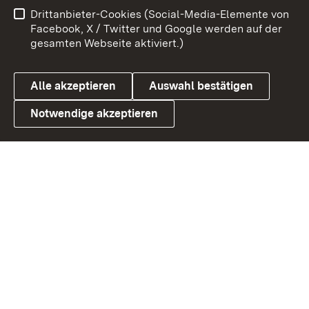
Benutzungshinweise
Netiquette
Drittanbieter-Cookies (Social-Media-Elemente von
Barrierefreiheit
Datenschutz
Facebook, X / Twitter und Google werden auf der
gesamten Webseite aktiviert.)
Cookies
Alle akzeptieren
Auswahl bestätigen
Notwendige akzeptieren
Link zum Landesportal