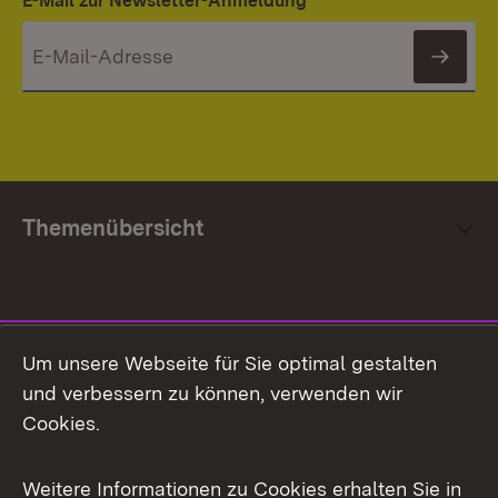
E-Mail zur Newsletter-Anmeldung
News
Themenübersicht
Social Media
Um unsere Webseite für Sie optimal gestalten
und verbessern zu können, verwenden wir
Facebook
Cookies.
Flickr
Weitere Informationen zu Cookies erhalten Sie in
X / Twitter