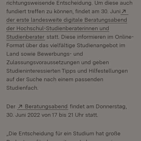
richtungsweisende Entscheidung. Um diese auch
Exte
fundiert treffen zu können, findet am 30. Juni
der erste landesweite digitale Beratungsabend
der Hochschul-Studienberaterinnen und
(Öffnet in neuem Fenster)
Studienberater
statt. Diese informieren im Online-
Format über das vielfältige Studienangebot im
Land sowie Bewerbungs- und
Zulassungsvoraussetzungen und geben
Studieninteressierten Tipps und Hilfestellungen
auf der Suche nach einem passenden
Studienfach.
Extern:
(Öffnet in neuem Fenster)
Der
Beratungsabend
findet am Donnerstag,
30. Juni 2022 von 17 bis 21 Uhr statt.
„Die Entscheidung für ein Studium hat große