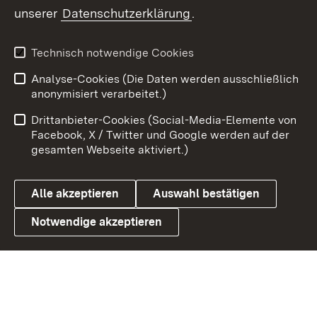
unserer
Datenschutzerklärung
.
Youtube
Technisch notwendige Cookies
Zum 
Analyse-Cookies (Die Daten werden ausschließlich
Impressum
Kontakt
anonymisiert verarbeitet.)
Benutzungshinweise
Netiquette
Drittanbieter-Cookies (Social-Media-Elemente von
Barrierefreiheit
Datenschutz
Facebook, X / Twitter und Google werden auf der
gesamten Webseite aktiviert.)
Cookies
Alle akzeptieren
Auswahl bestätigen
Notwendige akzeptieren
Link zum Landesportal