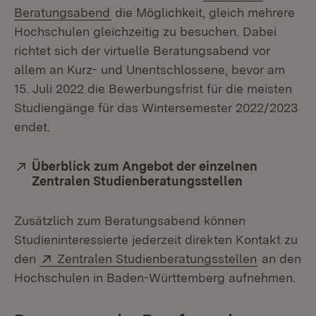
(Öffnet in neuem Fenster)
Beratungsabend
die Möglichkeit, gleich mehrere
Hochschulen gleichzeitig zu besuchen. Dabei
richtet sich der virtuelle Beratungsabend vor
allem an Kurz- und Unentschlossene, bevor am
15. Juli 2022 die Bewerbungsfrist für die meisten
Studiengänge für das Wintersemester 2022/2023
endet.
Extern:
Überblick zum Angebot der einzelnen
Zentralen Studienberatungsstellen
(Öffnet in 
Zusätzlich zum Beratungsabend können
Studieninteressierte jederzeit direkten Kontakt zu
Extern:
(Öffnet i
den
Zentralen Studienberatungsstellen
an den
Hochschulen in Baden-Württemberg aufnehmen.