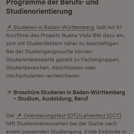
Programme der Berufs- und
Studienorientierung
Extern:
(Öffnet in neue
Studieren in Baden-Württemberg
lädt mit 61
Kurzfilme des Projekts Buena Vista BW dazu ein,
sich mit Studienfeldern näher zu beschäftigen.
Bei der Studiengangssuche können
Studieninteressierte gezielt zu Fächergruppen,
Studienbereichen, Abschlüssen oder
Hochschularten recherchieren.
Extern:
Broschüre Studieren in Baden-Württemberg
– Studium, Ausbildung, Beruf
(Öffnet in neuem 
Extern:
(Öff
Der
Orientierungstest (OT)/Lehrertest (CCT)
hilft Studieninteressierten bei der Suche nach
einem passenden Studiengang. Erste Einblicke in