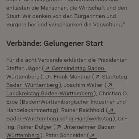
entlasten die Menschen, die Wirtschaft und den
Staat. Wir denken von den Bürgerinnen und
Bürgern her und verschlanken die Verwaltung.“
Verbände: Gelungener Start
Für die acht Verbände erklärten die Präsidenten
Extern:
Steffen Jäger (
Gemeindetag Baden-
(Öffnet in neuem Fenster)
Extern:
Württemberg
), Dr. Frank Mentrup (
Städtetag
(Öffnet in neuem Fenster)
Extern:
Baden-Württemberg
), Joachim Walter (
(Öffnet in neuem 
Landkreistag Baden-Württemberg
), Christian O.
Erbe (Baden-Württembergischer Industrie- und
Extern:
Handelskammertag), Rainer Reichhold (
(Öffnet in
Baden-Württembergischer Handwerkstag
), Dr.-
Extern:
Ing. Rainer Dulger (
Unternehmer Baden-
(Öffnet in neuem Fenster)
Extern:
Württemberg
), Peter Schneider (