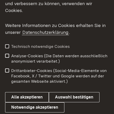
und verbessern zu können, verwenden wir
Facebook
Cookies.
Flickr
Weitere Informationen zu Cookies erhalten Sie in
X / Twitter
unserer
Datenschutzerklärung
.
Youtube
Technisch notwendige Cookies
Zum 
Analyse-Cookies (Die Daten werden ausschließlich
Impressum
Kontakt
anonymisiert verarbeitet.)
Benutzungshinweise
Netiquette
Drittanbieter-Cookies (Social-Media-Elemente von
Barrierefreiheit
Datenschutz
Facebook, X / Twitter und Google werden auf der
gesamten Webseite aktiviert.)
Cookies
Alle akzeptieren
Auswahl bestätigen
Notwendige akzeptieren
Link zum Landesportal