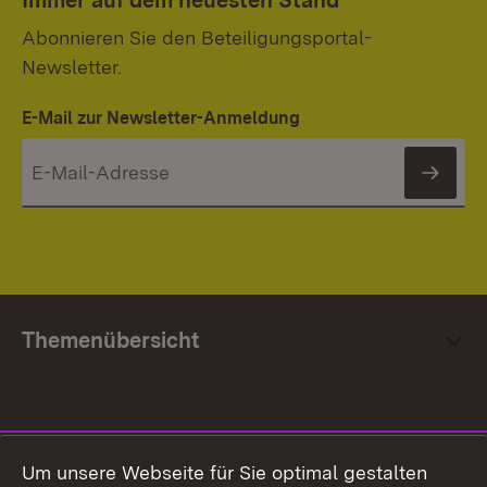
Immer auf dem neuesten Stand
Abonnieren Sie den Beteiligungsportal-
Newsletter.
E-Mail zur Newsletter-Anmeldung
News
Themenübersicht
Social Media
Um unsere Webseite für Sie optimal gestalten