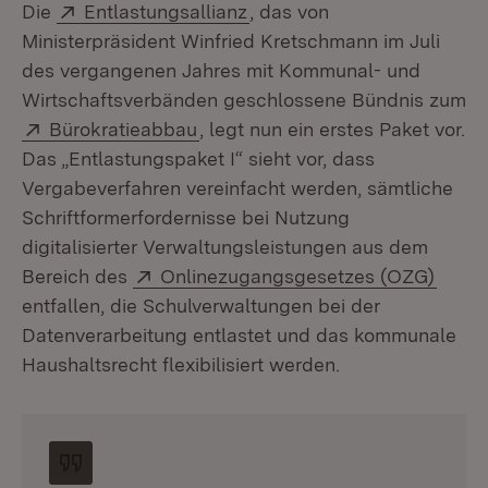
Extern:
(Öffnet in neuem Fenster)
Die
Entlastungsallianz
, das von
Ministerpräsident Winfried Kretschmann im Juli
des vergangenen Jahres mit Kommunal- und
Wirtschaftsverbänden geschlossene Bündnis zum
Extern:
(Öffnet in neuem Fenster)
Bürokratieabbau
, legt nun ein erstes Paket vor.
Das „Entlastungspaket I“ sieht vor, dass
Vergabeverfahren vereinfacht werden, sämtliche
Schriftformerfordernisse bei Nutzung
digitalisierter Verwaltungsleistungen aus dem
Extern:
(Öffn
Bereich des
Onlinezugangsgesetzes (OZG)
entfallen, die Schulverwaltungen bei der
Datenverarbeitung entlastet und das kommunale
Haushaltsrecht flexibilisiert werden.