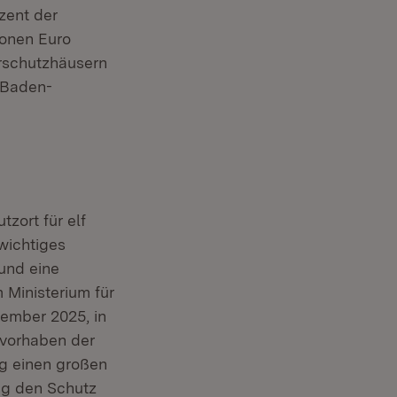
zent der
ionen Euro
rschutzhäusern
 Baden-
zort für elf
wichtiges
und eine
 Ministerium für
vember 2025, in
uvorhaben der
g einen großen
ng den Schutz