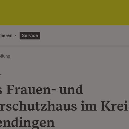
mieren
Service
eilung
z
s Frauen- und
rschutzhaus im Krei
ndingen