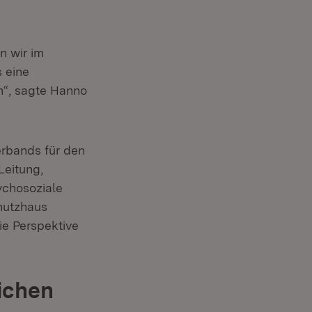
n wir im
 eine
en“, sagte Hanno
erbands für den
Leitung,
ychosoziale
hutzhaus
ie Perspektive
ichen