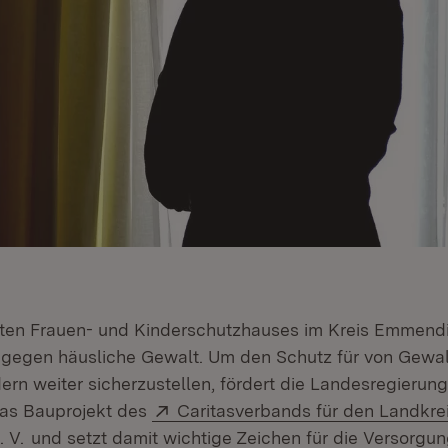
ten Frauen- und Kinderschutzhauses im Kreis Emmendi
 gegen häusliche Gewalt. Um den Schutz für von Gewal
rn weiter sicherzustellen, fördert die Landesregierung 
Extern:
das Bauprojekt des
Caritasverbands für den Landkre
(Öffnet in neuem Fenster)
 V.
und setzt damit wichtige Zeichen für die Versorgu