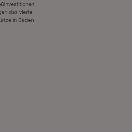
ßinvestitionen
en das vierte
lätze in Baden-