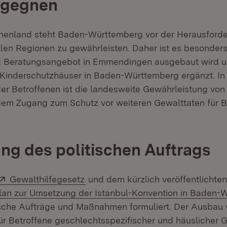
egegnen
henland steht Baden-Württemberg vor der Herausforde
llen Regionen zu gewährleisten. Daher ist es besonders
d Beratungsangebot in Emmendingen ausgebaut wird un
Kinderschutzhäuser in Baden-Württemberg ergänzt. In
der Betroffenen ist die landesweite Gewährleistung von
gem Zugang zum Schutz vor weiteren Gewalttaten für B
g des politischen Auftrags
Extern:
(Öffnet in neuem Fenster)
Gewalthilfegesetz
und dem kürzlich veröffentlichte
an zur Umsetzung der Istanbul-Konvention in Baden-
tische Aufträge und Maßnahmen formuliert. Der Ausbau
ür Betroffene geschlechtsspezifischer und häuslicher Ge