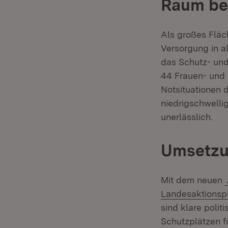
Raum b
Als großes Fläc
Versorgung in a
das Schutz- un
44 Frauen- und 
Notsituationen 
niedrigschwelli
unerlässlich.
Umsetzun
Mit dem neuen
Landesaktionspl
sind klare poli
Schutzplätzen f