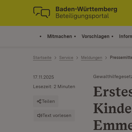
Zum Inhalt springen
Link zur Startseite
Mitmachen
Vorschlagen
Infor
Startseite
Service
Meldungen
Pressemitt
Gewalthilfegeset
17.11.2025
Erste
Lesezeit: 2 Minuten
Teilen
Kinde
Text vorlesen
Emme