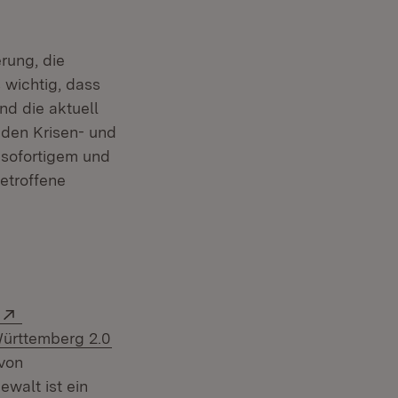
rung, die
 wichtig, dass
d die aktuell
 den Krisen- und
 sofortigem und
etroffene
Extern:
n
(Öffnet in neuem Fenster)
Württemberg 2.0
 von
walt ist ein