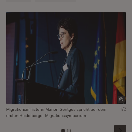
1/2
Migrationsministerin Marion Gentges spricht auf dem
Üb
ersten Heidelberger Migrationssymposium.
er