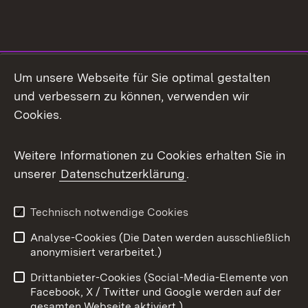
Social Media
Um unsere Webseite für Sie optimal gestalten
und verbessern zu können, verwenden wir
Facebook
Cookies.
Flickr
Weitere Informationen zu Cookies erhalten Sie in
X / Twitter
unserer
Datenschutzerklärung
.
Youtube
Technisch notwendige Cookies
Zum 
Analyse-Cookies (Die Daten werden ausschließlich
Impressum
Kontakt
anonymisiert verarbeitet.)
Benutzungshinweise
Netiquette
Drittanbieter-Cookies (Social-Media-Elemente von
Barrierefreiheit
Datenschutz
Facebook, X / Twitter und Google werden auf der
gesamten Webseite aktiviert.)
Cookies