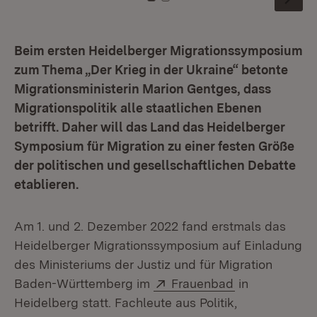
Zu Kachel: 0
Zu Kachel: 1
Beim ersten Heidelberger Migrationssymposium
zum Thema „Der Krieg in der Ukraine“ betonte
Migrationsministerin Marion Gentges, dass
Migrationspolitik alle staatlichen Ebenen
betrifft. Daher will das Land das Heidelberger
Symposium für Migration zu einer festen Größe
der politischen und gesellschaftlichen Debatte
etablieren.
Am 1. und 2. Dezember 2022 fand erstmals das
Heidelberger Migrationssymposium auf Einladung
des Ministeriums der Justiz und für Migration
Extern:
(Öffnet in neu
Baden-Württemberg im
Frauenbad
in
Heidelberg statt. Fachleute aus Politik,