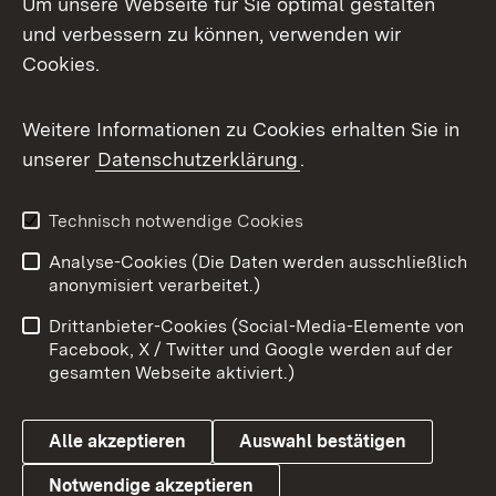
Um unsere Webseite für Sie optimal gestalten
und verbessern zu können, verwenden wir
Facebook
Cookies.
Flickr
Weitere Informationen zu Cookies erhalten Sie in
X / Twitter
unserer
Datenschutzerklärung
.
Youtube
Technisch notwendige Cookies
Zum 
Analyse-Cookies (Die Daten werden ausschließlich
Impressum
Kontakt
anonymisiert verarbeitet.)
Benutzungshinweise
Netiquette
Drittanbieter-Cookies (Social-Media-Elemente von
Barrierefreiheit
Datenschutz
Facebook, X / Twitter und Google werden auf der
gesamten Webseite aktiviert.)
Cookies
Alle akzeptieren
Auswahl bestätigen
Notwendige akzeptieren