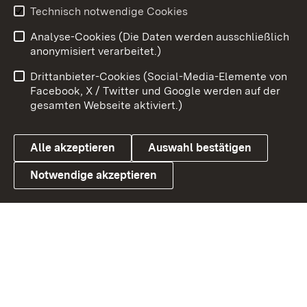
Technisch notwendige Cookies
Zum 
Analyse-Cookies (Die Daten werden ausschließlich
Impressum
Kontakt
anonymisiert verarbeitet.)
Benutzungshinweise
Netiquette
Drittanbieter-Cookies (Social-Media-Elemente von
Barrierefreiheit
Datenschutz
Facebook, X / Twitter und Google werden auf der
gesamten Webseite aktiviert.)
Cookies
Alle akzeptieren
Auswahl bestätigen
Notwendige akzeptieren
Link zum Landesportal