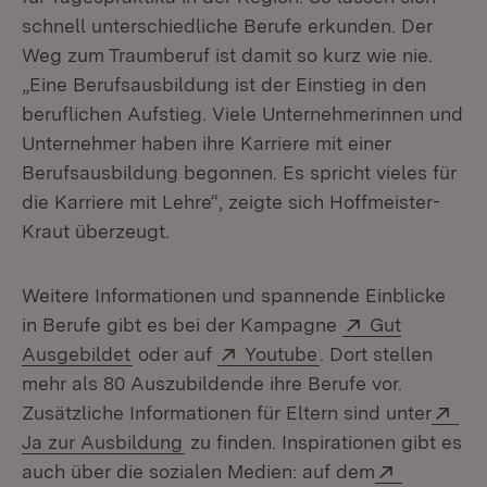
schnell unterschiedliche Berufe erkunden. Der
Weg zum Traumberuf ist damit so kurz wie nie.
„Eine Berufsausbildung ist der Einstieg in den
beruflichen Aufstieg. Viele Unternehmerinnen und
Unternehmer haben ihre Karriere mit einer
Berufsausbildung begonnen. Es spricht vieles für
die Karriere mit Lehre“, zeigte sich Hoffmeister-
Kraut überzeugt.
Weitere Informationen und spannende Einblicke
Extern:
in Berufe gibt es bei der Kampagne
Gut
(Öffnet in neuem Fenster)
Extern:
(Öffnet in neuem F
Ausgebildet
oder auf
Youtube
. Dort stellen
mehr als 80 Auszubildende ihre Berufe vor.
Ext
Zusätzliche Informationen für Eltern sind unter
(Öffnet in neuem Fenster)
Ja zur Ausbildung
zu finden. Inspirationen gibt es
Extern:
auch über die sozialen Medien: auf dem