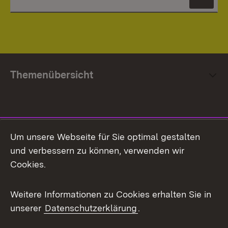
News
Themenübersicht
Social Media
Um unsere Webseite für Sie optimal gestalten
und verbessern zu können, verwenden wir
Facebook
Cookies.
Flickr
Weitere Informationen zu Cookies erhalten Sie in
X / Twitter
unserer
Datenschutzerklärung
.
Youtube