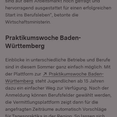
sind auf dem Arbeitsmarkt hoch gefragt und
hervorragend ausgestattet für einen erfolgreichen
Start ins Berufsleben“, betonte die
Wirtschaftsministerin.
Praktikumswoche Baden-
Württemberg
Einblicke in unterschiedliche Betriebe und Berufe
sind in diesem Sommer ganz einfach möglich. Mit
Extern:
der Plattform zur
Praktikumswoche Baden-
(Öffnet in neuem Fenster)
Württemberg
steht Jugendlichen ab 15 Jahren
dazu ein einfacher Weg zur Verfügung. Nach der
Anmeldung können Berufsfelder gewählt werden,
die Vermittlungsplattform zeigt dann für die
angefragten Zeiträume automatisch Vorschläge
für Tagespraktika in der Region. So lassen sich