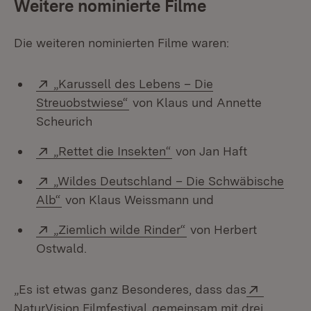
Weitere nominierte Filme
Die weiteren nominierten Filme waren:
Extern:
„Karussell des Lebens – Die
(Öffnet in neuem Fenster)
Streuobstwiese“
von Klaus und Annette
Scheurich
Extern:
(Öffnet in neuem Fenster
„Rettet die Insekten“
von Jan Haft
Extern:
„Wildes Deutschland – Die Schwäbische
(Öffnet in neuem Fenster)
Alb“
von Klaus Weissmann und
Extern:
(Öffnet in neuem Fens
„Ziemlich wilde Rinder“
von Herbert
Ostwald.
Extern:
„Es ist etwas ganz Besonderes, dass das
(Öffnet in neuem Fenster)
NaturVision Filmfestival
gemeinsam mit drei