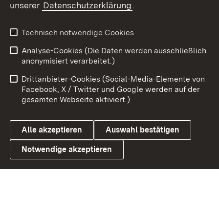
unserer
Datenschutzerklärung
.
Youtube
Technisch notwendige Cookies
Zum 
Analyse-Cookies (Die Daten werden ausschließlich
Impressum
Kontakt
anonymisiert verarbeitet.)
Benutzungshinweise
Netiquette
Drittanbieter-Cookies (Social-Media-Elemente von
Barrierefreiheit
Datenschutz
Facebook, X / Twitter und Google werden auf der
gesamten Webseite aktiviert.)
Cookies
Alle akzeptieren
Auswahl bestätigen
Notwendige akzeptieren
Link zum Landesportal