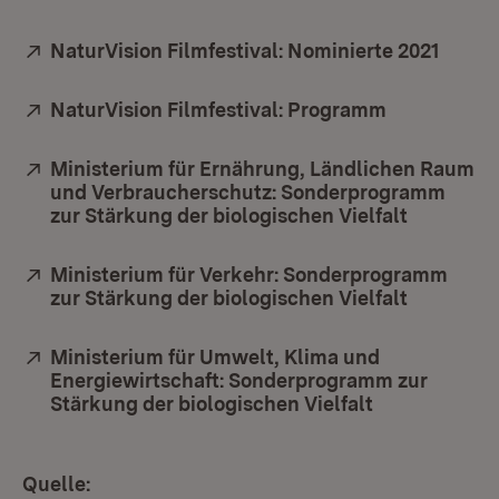
Extern:
NaturVision Filmfestival: Nominierte 2021
(Öffne
Extern:
NaturVision Filmfestival: Programm
(Öffnet in 
Extern:
Ministerium für Ernährung, Ländlichen Raum
und Verbraucherschutz: Sonderprogramm
zur Stärkung der biologischen Vielfalt
(Öffnet i
Extern:
Ministerium für Verkehr: Sonderprogramm
zur Stärkung der biologischen Vielfalt
(Öffnet i
Extern:
Ministerium für Umwelt, Klima und
Energiewirtschaft: Sonderprogramm zur
Stärkung der biologischen Vielfalt
(Öffnet in ne
Quelle: