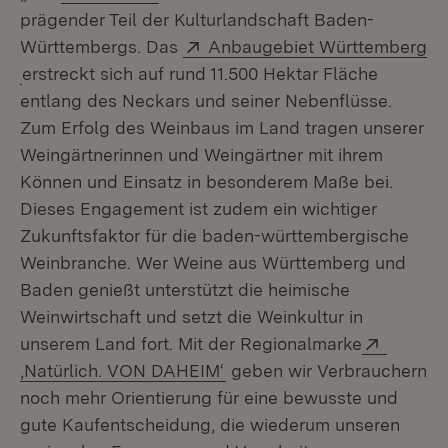
prägender Teil der Kulturlandschaft Baden-
Extern:
Württembergs. Das
Anbaugebiet Württemberg
(Öffnet in neuem Fenster)
erstreckt sich auf rund 11.500 Hektar Fläche
entlang des Neckars und seiner Nebenflüsse.
Zum Erfolg des Weinbaus im Land tragen unserer
Weingärtnerinnen und Weingärtner mit ihrem
Können und Einsatz in besonderem Maße bei.
Dieses Engagement ist zudem ein wichtiger
Zukunftsfaktor für die baden-württembergische
Weinbranche. Wer Weine aus Württemberg und
Baden genießt unterstützt die heimische
Weinwirtschaft und setzt die Weinkultur in
Extern:
unserem Land fort. Mit der Regionalmarke
(Öffnet in neuem Fenster)
‚Natürlich. VON DAHEIM‘
geben wir Verbrauchern
noch mehr Orientierung für eine bewusste und
gute Kaufentscheidung, die wiederum unseren