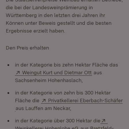
die bei der Landesweinprämierung in
Württemberg in den letzten drei Jahren ihr
Können unter Beweis gestellt und die besten
Ergebnisse erzielt haben.
Den Preis erhalten
in der Kategorie bis zehn Hektar Fläche das
Extern:
(Öffnet in neue
Weingut Kurt und Dietmar Ott
aus
Sachsenheim Hohenhaslach,
in der Kategorie von zehn bis 300 Hektar
Extern:
Fläche die
Privatkellerei Eberbach-Schäfer
(Öffnet in neuem Fenster)
aus Lauffen am Neckar,
Extern:
in der Kategorie über 300 Hektar die
(Öffnet in neuem Fen
Weinkellerei Hohenlohe eG
aus Bretzfeld-