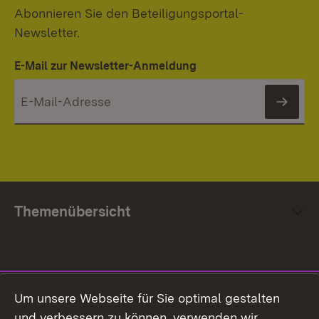
Abonnieren Sie den Beteiligungsportal-
Newsletter.
E-Mail zur Newsletter-Anmeldung
News
Themenübersicht
Social Media
Um unsere Webseite für Sie optimal gestalten
und verbessern zu können, verwenden wir
Facebook