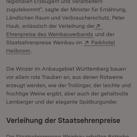
regionalen Erzeugern und Verarbeitern
zugutekommt“, sagte der Minister für Ernährung,
Ländlichen Raum und Verbraucherschutz, Peter
Extern:
Hauk, anlässlich der Verleihung der
(Öffnet in neuem 
Ehrenpreise des Weinbauverbands
und der
Extern:
Staatsehrenpreise Weinbau im
Parkhotel
(Öffnet in neuem Fenster)
Heilbronn
.
Die Winzer im Anbaugebiet Württemberg bauen
vor allem rote Trauben an, aus denen Rotweine
erzeugt werden, wie der Trollinger, der leichte und
fruchtige Weine ergibt, aber auch der gehaltvolle
Lemberger und der elegante Spätburgunder.
Verleihung der Staatsehrenpreise
Die Staatsehrenpreise Weinbau erhalten Betriebe,