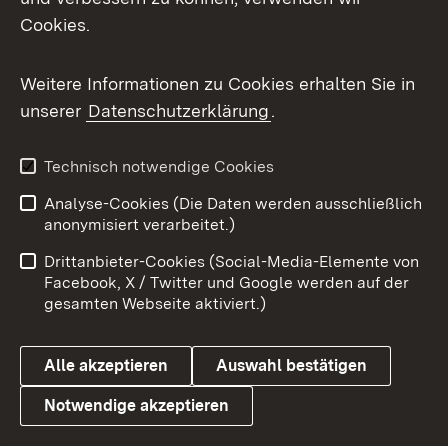
Cookies.
Flickr
Weitere Informationen zu Cookies erhalten Sie in
X / Twitter
unserer
Datenschutzerklärung
.
Youtube
Technisch notwendige Cookies
Zum 
Analyse-Cookies (Die Daten werden ausschließlich
Impressum
Kontakt
anonymisiert verarbeitet.)
Benutzungshinweise
Netiquette
Drittanbieter-Cookies (Social-Media-Elemente von
Barrierefreiheit
Datenschutz
Facebook, X / Twitter und Google werden auf der
gesamten Webseite aktiviert.)
Cookies
Alle akzeptieren
Auswahl bestätigen
Notwendige akzeptieren
Link zum Landesportal