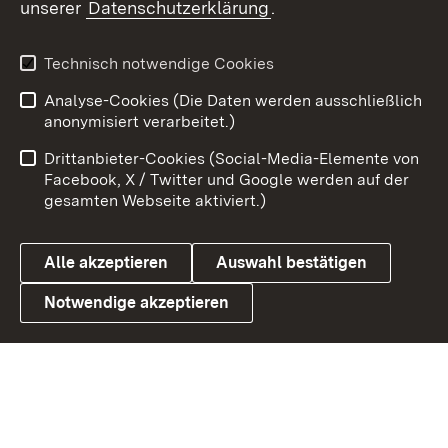
unserer
Datenschutzerklärung
.
Youtube
Technisch notwendige Cookies
Zum 
Analyse-Cookies (Die Daten werden ausschließlich
Impressum
Kontakt
anonymisiert verarbeitet.)
Benutzungshinweise
Netiquette
Drittanbieter-Cookies (Social-Media-Elemente von
Barrierefreiheit
Datenschutz
Facebook, X / Twitter und Google werden auf der
gesamten Webseite aktiviert.)
Cookies
Alle akzeptieren
Auswahl bestätigen
Notwendige akzeptieren
Link zum Landesportal