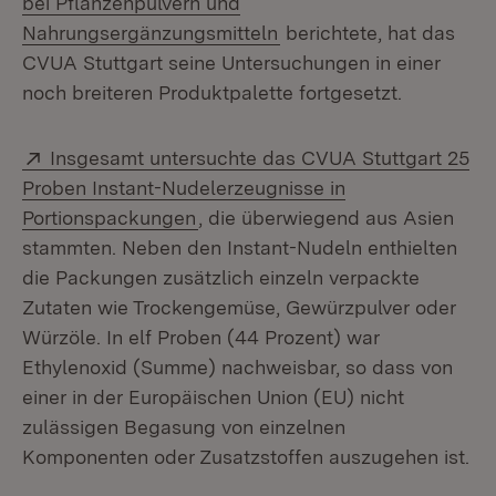
bei Pflanzenpulvern und
(Öffnet in neuem Fenste
Nahrungsergänzungsmitteln
berichtete, hat das
CVUA Stuttgart seine Untersuchungen in einer
noch breiteren Produktpalette fortgesetzt.
Extern:
Insgesamt untersuchte das CVUA Stuttgart 25
Proben Instant-Nudelerzeugnisse in
(Öffnet in neuem Fenster)
Portionspackungen
, die überwiegend aus Asien
stammten. Neben den Instant-Nudeln enthielten
die Packungen zusätzlich einzeln verpackte
Zutaten wie Trockengemüse, Gewürzpulver oder
Würzöle. In elf Proben (44 Prozent) war
Ethylenoxid (Summe) nachweisbar, so dass von
einer in der Europäischen Union (EU) nicht
zulässigen Begasung von einzelnen
Komponenten oder Zusatzstoffen auszugehen ist.