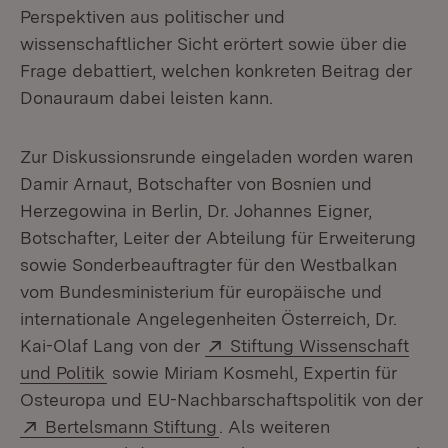
Perspektiven aus politischer und
wissenschaftlicher Sicht erörtert sowie über die
Frage debattiert, welchen konkreten Beitrag der
Donauraum dabei leisten kann.
Zur Diskussionsrunde eingeladen worden waren
Damir Arnaut, Botschafter von Bosnien und
Herzegowina in Berlin, Dr. Johannes Eigner,
Botschafter, Leiter der Abteilung für Erweiterung
sowie Sonderbeauftragter für den Westbalkan
vom Bundesministerium für europäische und
internationale Angelegenheiten Österreich, Dr.
Extern:
Kai-Olaf Lang von der
Stiftung Wissenschaft
(Öffnet in neuem Fenster)
und Politik
sowie Miriam Kosmehl, Expertin für
Osteuropa und EU-Nachbarschaftspolitik von der
Extern:
(Öffnet in neuem Fenster)
Bertelsmann Stiftung
. Als weiteren