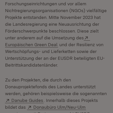
Forschungseinrichtungen und vor allem
Nichtregierungsorganisationen (NGOs) vielfältige
Projekte entstanden. Mitte November 2023 hat
die Landesregierung eine Neuausrichtung der
Förderschwerpunkte beschlossen. Diese zielt
Extern:
unter anderem auf die Umsetzung des
(Öffnet in neuem Fenster)
Europäischen Green Deal
und der Resilienz von
Wertschöpfungs- und Lieferketten sowie der
Unterstützung der an der EUSDR beteiligten EU-
Beitrittskandidatenländer.
Zu den Projekten, die durch den
Donauprojektefonds des Landes unterstützt
werden, gehören beispielsweise die sogenannten
Extern:
(Öffnet in neuem Fenster)
Danube Guides
. Innerhalb dieses Projekts
Extern:
(Öffnet in n
bildet das
Donaubüro Ulm/Neu-Ulm