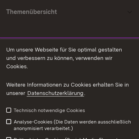
Themenübersicht
Social Media
Um unsere Webseite für Sie optimal gestalten
und verbessern zu können, verwenden wir
Facebook
Cookies.
Flickr
Weitere Informationen zu Cookies erhalten Sie in
X / Twitter
unserer
Datenschutzerklärung
.
Youtube
Technisch notwendige Cookies
Zum 
Analyse-Cookies (Die Daten werden ausschließlich
Impressum
Kontakt
anonymisiert verarbeitet.)
Benutzungshinweise
Netiquette