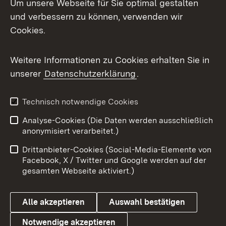
Um unsere Webseite für Sie optimal gestalten
und verbessern zu können, verwenden wir
Facebook
Cookies.
Flickr
Weitere Informationen zu Cookies erhalten Sie in
X / Twitter
unserer
Datenschutzerklärung
.
Youtube
Technisch notwendige Cookies
Zum 
Analyse-Cookies (Die Daten werden ausschließlich
Impressum
Kontakt
anonymisiert verarbeitet.)
Benutzungshinweise
Netiquette
Drittanbieter-Cookies (Social-Media-Elemente von
Barrierefreiheit
Datenschutz
Facebook, X / Twitter und Google werden auf der
gesamten Webseite aktiviert.)
Cookies
Alle akzeptieren
Auswahl bestätigen
Notwendige akzeptieren