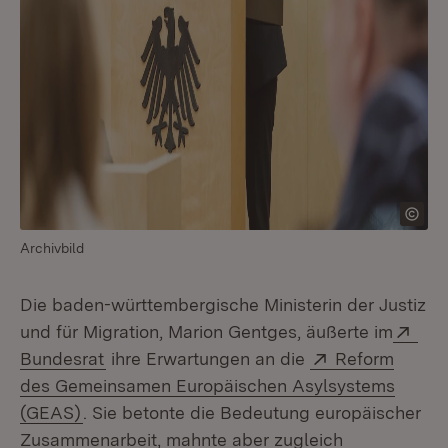
Archivbild
Die baden-württembergische Ministerin der Justiz
Ext
und für Migration, Marion Gentges, äußerte im
(Öffnet in neuem Fenster)
Extern:
Bundesrat
ihre Erwartungen an die
Reform
des Gemeinsamen Europäischen Asylsystems
(Öffnet in neuem Fenster)
(GEAS)
. Sie betonte die Bedeutung europäischer
Zusammenarbeit, mahnte aber zugleich