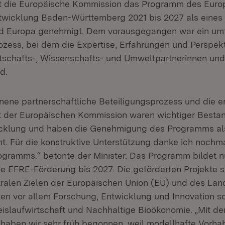
at die Europäische Kommission das Programm des Euro
ntwicklung Baden-Württemberg 2021 bis 2027 als eines 
d Europa genehmigt. Dem vorausgegangen war ein um
ozess, bei dem die Expertise, Erfahrungen und Perspek
schafts-, Wissenschafts- und Umweltpartnerinnen und
d.
nene partnerschaftliche Beteiligungsprozess und die 
der Europäischen Kommission waren wichtiger Bestand
klung und haben die Genehmigung des Programms als
ht. Für die konstruktive Unterstützung danke ich nochma
ogramms.“ betonte der Minister. Das Programm bildet n
ie EFRE-Förderung bis 2027. Die geförderten Projekte s
tralen Zielen der Europäischen Union (EU) und des Land
hen vor allem Forschung, Entwicklung und Innovation s
eislaufwirtschaft und Nachhaltige Bioökonomie. „Mit d
aben wir sehr früh begonnen, weil modellhafte Vorhab