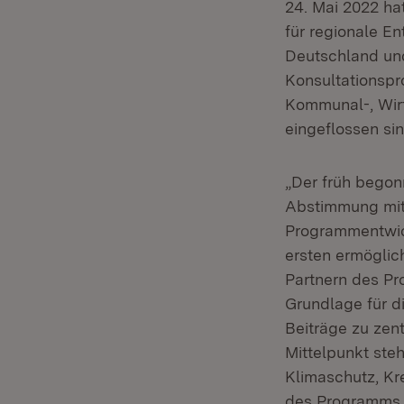
24. Mai 2022 h
für regionale E
Deutschland un
Konsultationspr
Kommunal-, Wirt
eingeflossen sin
„Der früh begon
Abstimmung mit 
Programmentwic
ersten ermöglic
Partnern des Pr
Grundlage für d
Beiträge zu zen
Mittelpunkt ste
Klimaschutz, Kr
des Programms h