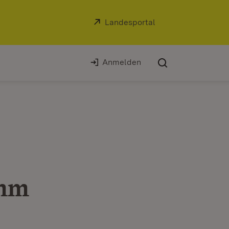
Extern:
Landesportal
(Öffnet in neuem Fe
Anmelden
amm