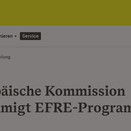
mieren
Service
eilung
äische Kommission
hmigt EFRE-Progr