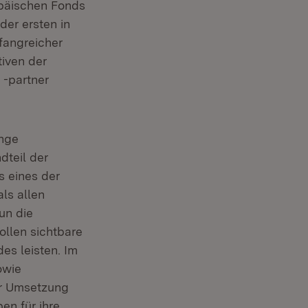
päischen Fonds
der ersten in
fangreicher
tiven der
 -partner
enge
teil der
 eines der
ls allen
un die
ollen sichtbare
es leisten. Im
owie
er Umsetzung
en für ihre