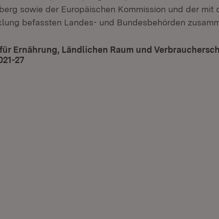
erg sowie der Europäischen Kommission und der mit 
klung befassten Landes- und Bundesbehörden zusam
 für Ernährung, Ländlichen Raum und Verbrauchersch
021-27
(Öffnet in neuem Fenster)