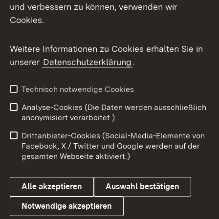
und verbessern zu können, verwenden wir
Facebook
Cookies.
Flickr
Weitere Informationen zu Cookies erhalten Sie in
X / Twitter
unserer
Datenschutzerklärung
.
Youtube
Technisch notwendige Cookies
Zum 
Analyse-Cookies (Die Daten werden ausschließlich
Impressum
Kontakt
anonymisiert verarbeitet.)
Benutzungshinweise
Netiquette
Drittanbieter-Cookies (Social-Media-Elemente von
Barrierefreiheit
Datenschutz
Facebook, X / Twitter und Google werden auf der
gesamten Webseite aktiviert.)
Cookies
Alle akzeptieren
Auswahl bestätigen
Notwendige akzeptieren
Link zum Landesportal