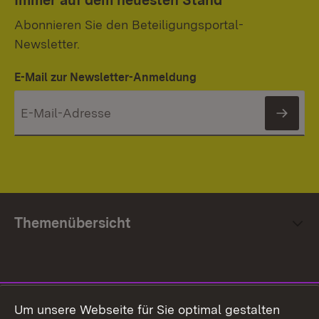
Immer auf dem neuesten Stand
Abonnieren Sie den Beteiligungsportal-
Newsletter.
E-Mail zur Newsletter-Anmeldung
News
Themenübersicht
Social Media
Um unsere Webseite für Sie optimal gestalten