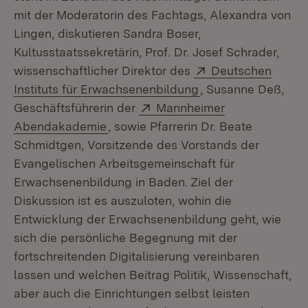
mit der Moderatorin des Fachtags, Alexandra von
Lingen, diskutieren Sandra Boser,
Kultusstaatssekretärin, Prof. Dr. Josef Schrader,
Extern:
wissenschaftlicher Direktor des
Deutschen
(Öffnet in neuem F
Instituts für Erwachsenenbildung
, Susanne Deß,
Extern:
Geschäftsführerin der
Mannheimer
(Öffnet in neuem Fenster)
Abendakademie
, sowie Pfarrerin Dr. Beate
Schmidtgen, Vorsitzende des Vorstands der
Evangelischen Arbeitsgemeinschaft für
Erwachsenenbildung in Baden. Ziel der
Diskussion ist es auszuloten, wohin die
Entwicklung der Erwachsenenbildung geht, wie
sich die persönliche Begegnung mit der
fortschreitenden Digitalisierung vereinbaren
lassen und welchen Beitrag Politik, Wissenschaft,
aber auch die Einrichtungen selbst leisten