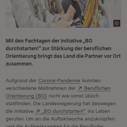
Mit den Fachtagen der Initiative „BO
durchstarten!“ zur Stärkung der beruflichen
Orientierung bringt das Land die Partner vor Ort
zusammen.
Aufgrund der
Corona-Pandemie
konnten
Extern:
verschiedene Maßnahmen der
Beruflichen
(Öffnet in neuem Fenster)
Orientierung (BO)
nicht wie sonst üblich
stattfinden. Die Landesregierung hat deswegen
Extern:
(Öffnet in neuem 
die Initiative
„BO durchstarten!“
ins Leben
gerufen. Um an die Auftaktwoche anzuknüpfen
und die Aufmerksamkeit für die Berufliche