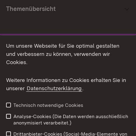
Themenübersicht
Social Media
Um unsere Webseite für Sie optimal gestalten
und verbessern zu können, verwenden wir
Facebook
Cookies.
Flickr
Weitere Informationen zu Cookies erhalten Sie in
X / Twitter
unserer
Datenschutzerklärung
.
Youtube
Technisch notwendige Cookies
Zum 
Analyse-Cookies (Die Daten werden ausschließlich
Impressum
Kontakt
anonymisiert verarbeitet.)
Benutzungshinweise
Netiquette
Drittanbieter-Cookies (Social-Media-Elemente von