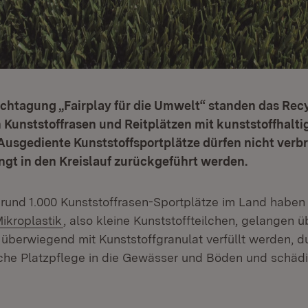
chtagung „Fairplay für die Umwelt“ standen das Recy
Kunststoffrasen und Reitplätzen mit kunststoffhalti
Ausgediente Kunststoffsportplätze dürfen nicht verb
gt in den Kreislauf zurückgeführt werden.
 rund 1.000 Kunststoffrasen-Sportplätze im Land haben 
xtern:
(Öffnet in neuem Fenster)
ikroplastik
, also kleine Kunststoffteilchen, gelangen ü
e überwiegend mit Kunststoffgranulat verfüllt werden, d
sche Platzpflege in die Gewässer und Böden und schädi