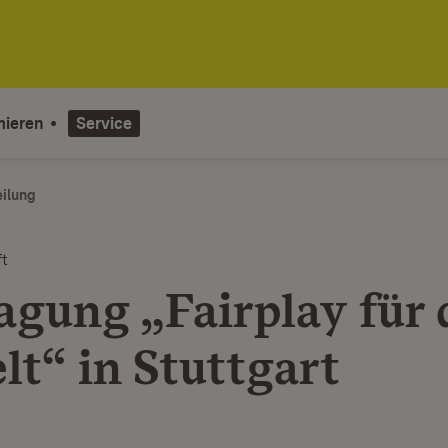
mieren
Service
eilung
ft
agung „Fairplay für 
t“ in Stuttgart