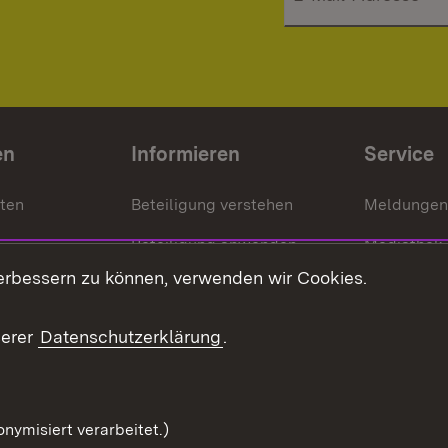
en
Informieren
Service
nten
Beteiligung verstehen
Meldungen
Beteiligung anwenden
Mediathek
erbessern zu können, verwenden wir Cookies.
ragte
Beteiligung stärken
Publikatio
Beteiligung erleben
Glossar
serer
Datenschutzerklärung
.
Beteiligung erforschen
mung
nymisiert verarbeitet.)