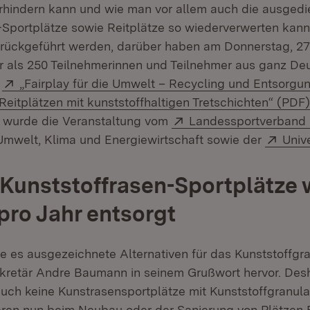
hindern kann und wie man vor allem auch die ausgedi
-Sportplätze sowie Reitplätze so wiederverwerten kann,
urückgeführt werden, darüber haben am Donnerstag, 27
ehr als 250 Teilnehmerinnen und Teilnehmer aus ganz De
Extern:
g
„Fairplay für die Umwelt – Recycling und Entsorgu
Reitplätzen mit kunststoffhaltigen Tretschichten“ (PDF)
Extern:
ert wurde die Veranstaltung vom
Landessportverband
Exte
 Umwelt, Klima und Energiewirtschaft sowie der
Unive
Kunststoffrasen-Sportplätze
pro Jahr entsorgt
be es ausgezeichnete Alternativen für das Kunststoffgra
retär Andre Baumann in seinem Grußwort hervor. Desh
uch keine Kunstrasensportplätze mit Kunststoff­granula
ieren nun beim Neubau oder der Sanierung von Plätzen F