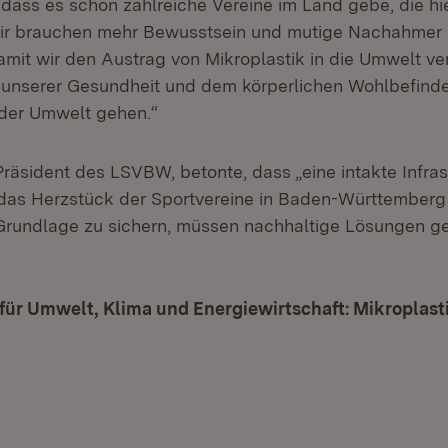
ass es schon zahlreiche Vereine im Land gebe, die hier
Wir brauchen mehr Bewusstsein und mutige Nachahmer 
mit wir den Austrag von Mikroplastik in die Umwelt ve
 unserer Gesundheit und dem körperlichen Wohlbefinden
 der Umwelt gehen.“
Präsident des LSVBW, betonte, dass „eine intakte Infras
das Herzstück der Sportvereine in Baden-Württemberg 
Grundlage zu sichern, müssen nachhaltige Lösun­gen g
für Umwelt, Klima und Energiewirtschaft: Mikroplasti
net in neuem Fenster)