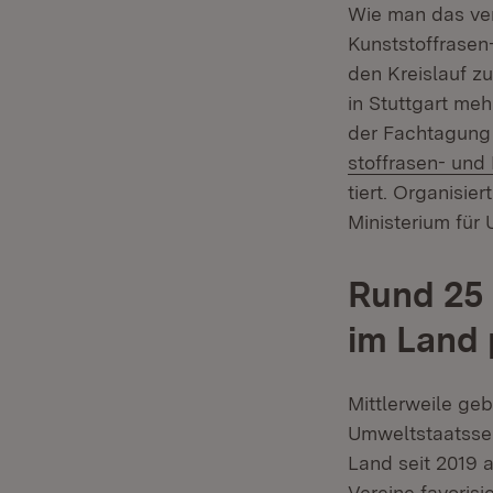
Wie man das ver
Kunststoffrasen
den Kreislauf z
in Stutt­gart m
der Fachtagun
stoffrasen- und 
tiert. Organisi
Ministerium für
Rund 25 
im Land 
Mittlerweile ge
Umweltstaatssek
Land seit 2019 a
Vereine favoris