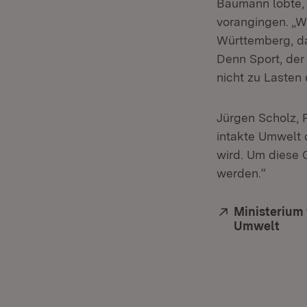
Baumann lobte, d
vorangingen. „
Württemberg, da
Denn Sport, der
nicht zu Lasten
Jürgen Scholz, 
intakte Umwelt 
wird. Um diese 
werden.“
Extern:
Ministerium 
Umwelt
(Öff