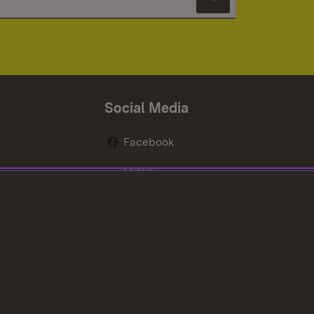
Newsletter 
Social Media
Facebook
Flickr
nen
X / Twitter
Youtube