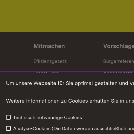
Mitmachen
Vorschlag
Effizienzgesetz
Bürgerrefere
Dienst- und
Abgeordnete
Versorgungsbezüge
Um unsere Webseite für Sie optimal gestalten und v
Bürgerbeauft
Kommunale Verfahren
Petition
Weitere Informationen zu Cookies erhalten Sie in un
Weitere
Volksantrag
Beteiligungsprozesse
Technisch notwendige Cookies
Volksabstim
Analyse-Cookies (Die Daten werden ausschließlich ano