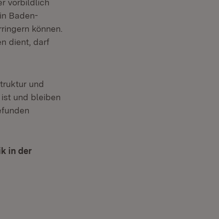
 vor­bildlich
in Baden-
rringern können.
 dient, darf
truktur und
ist und bleiben
efunden
k in der