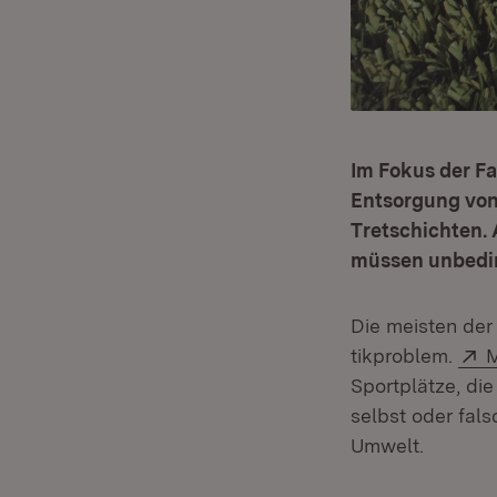
Im Fokus der Fa
Entsorgung von 
Tretschichten. 
müssen unbedin
Die meisten der
E
tikproblem.
M
Sportplätze, di
selbst oder fal
Umwelt.