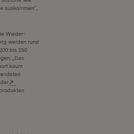
ffe auskommen“,
neuem Fenster)
ie Wieder­
erg wer­den rund
 200 bis 250
ngen. „Das
Sport kaum
wendeten
Extern:
 der
gprodukten
neuem Fenster)