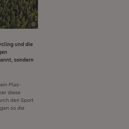
cling und die
gen
rannt, sondern
ein Plas­
ber diese
urch den Sport
gen so die