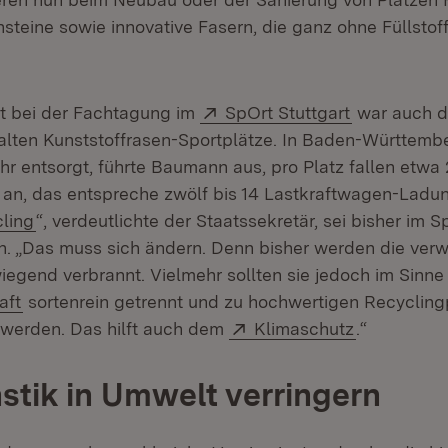
nsteine sowie innovative Fasern, die ganz ohne Füllsto
Extern:
(Öffnet in 
t bei der Fachtagung im
SpOrt Stuttgart
war auch d
alten Kunststoffrasen-Sportplätze. In Baden-Württemb
hr entsorgt, führte Baumann aus, pro Platz fallen etwa
 an, das entspreche zwölf bis 14 Lastkraftwagen-Ladu
n:
(Öffnet in neuem Fenster)
ling
“, verdeutlichte der Staatssekretär, sei bisher im 
. „Das muss sich ändern. Denn bisher werden die ver
iegend verbrannt. Vielmehr sollten sie jedoch im Sinne
(Öffnet in neuem Fenster)
aft
sortenrein getrennt und zu hochwertigen Recyclin
Extern:
(Öffnet in 
 werden. Das hilft auch dem
Klimaschutz
.“
stik in Umwelt verringern