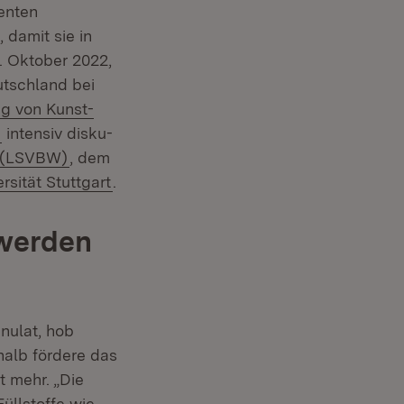
enten
 damit sie in
. Oktober 2022,
utschland bei
ng von Kunst­
(Öffnet in neuem Fenster)
intensiv disku­
(Öffnet in neuem Fenster)
 (LSVBW)
, dem
rn:
(Öffnet in neuem Fenster)
rsität Stuttgart
.
 werden
nulat, hob
alb fördere das
t mehr. „Die
üllstoffe wie