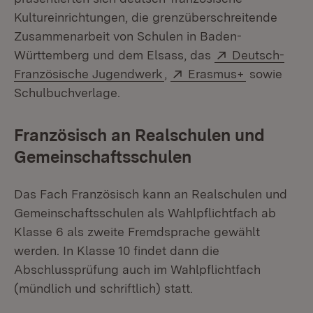
Kultureinrichtungen, die grenzüberschreitende
Zusammenarbeit von Schulen in Baden-
Extern:
Württemberg und dem Elsass, das
Deutsch-
(Öffnet in neuem Fenster)
Extern:
(Öffnet in 
Französische Jugendwerk
,
Erasmus+
sowie
Schulbuchverlage.
Französisch an Realschulen und
Gemeinschaftsschulen
Das Fach Französisch kann an Realschulen und
Gemeinschaftsschulen als Wahlpflichtfach ab
Klasse 6 als zweite Fremdsprache gewählt
werden. In Klasse 10 findet dann die
Abschlussprüfung auch im Wahlpflichtfach
(mündlich und schriftlich) statt.