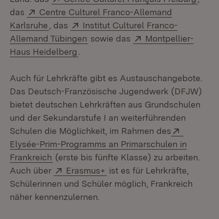
Extern:
das
Centre Culturel Franco-Allemand
(Öffnet in neuem Fenster)
Extern:
Karlsruhe
, das
Institut Culturel Franco-
(Öffnet in neuem Fenster)
Extern:
Allemand Tübingen
sowie das
Montpellier-
(Öffnet in neuem Fenster)
Haus Heidelberg
.
Auch für Lehrkräfte gibt es Austauschangebote.
Das Deutsch-Französische Jugendwerk (DFJW)
bietet deutschen Lehrkräften aus Grundschulen
und der Sekundarstufe I an weiterführenden
Extern:
Schulen die Möglichkeit, im Rahmen des
Elysée-Prim-Programms an Primarschulen in
(Öffnet in neuem Fenster)
Frankreich
(erste bis fünfte Klasse) zu arbeiten.
Extern:
(Öffnet in neuem Fenster)
Auch über
Erasmus+
ist es für Lehrkräfte,
Schülerinnen und Schüler möglich, Frankreich
näher kennenzulernen.