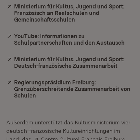
Extern:
Ministerium für Kultus, Jugend und Sport:
Französisch an Realschulen und
Gemeinschaftsschulen
(Öffnet in neuem Fenste
Extern:
YouTube: Informationen zu
Schulpartnerschaften und den Austausch
(Öffn
Extern:
Ministerium für Kultus, Jugend und Sport:
Deutsch-französische Zusammenarbeit
(Öffnet 
Extern:
Regierungspräsidium Freiburg:
Grenzüberschreitende Zusammenarbeit von
Schulen
(Öffnet in neuem Fenster)
Außerdem unterstützt das Kultusministerium vier
deutsch-französische Kultureinrichtungen im
Extern:
(Öffn
Land: das
Centre Culturel Français Freiburg
,