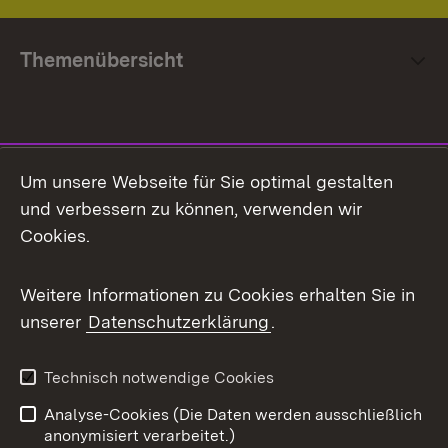
Themenübersicht
Social Media
Um unsere Webseite für Sie optimal gestalten
und verbessern zu können, verwenden wir
Facebook
Cookies.
Flickr
Weitere Informationen zu Cookies erhalten Sie in
X / Twitter
unserer
Datenschutzerklärung
.
Youtube
Technisch notwendige Cookies
Zum 
Analyse-Cookies (Die Daten werden ausschließlich
Impressum
Kontakt
anonymisiert verarbeitet.)