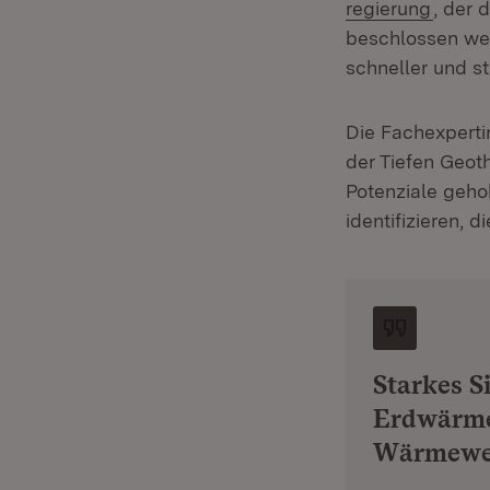
(Öffne
regierung
, der 
beschlossen werd
schneller und s
Die Fachexperti
der Tiefen Geot
Potenziale geh
identifizieren,
Starkes S
Erdwärme
Wärmewe