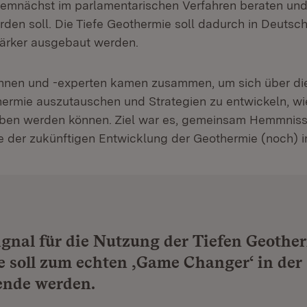
t in neuem Fenster)
demnächst im parlamentarischen Verfahren beraten und
en soll. Die Tiefe Geothermie soll dadurch in Deutsch­
tärker ausgebaut werden.
nnen und -experten kamen zusammen, um sich über die
hermie auszutauschen und Strategien zu entwickeln, w
oben werden können. Ziel war es, gemeinsam Hemmniss
 die der zukünftigen Entwicklung der Geothermie (noch)
ignal für die Nutzung der Tiefen Geothe
 soll zum echten ‚Game Changer‘ in der
nde werden.