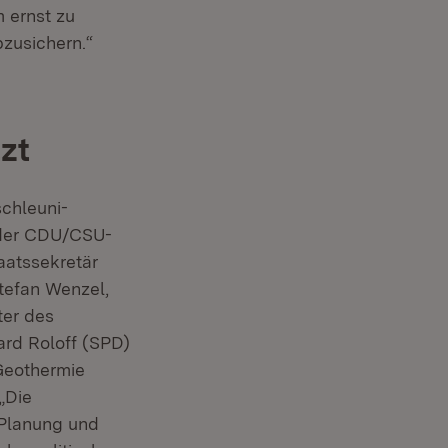
 ernst zu
zusichern.“
zt
chleuni­
 der CDU/CSU-
aatssekretär
ffnet in neuem Fenster)
Stefan Wenzel,
ter des
rd Roloff (SPD)
Geothermie
„Die
: Planung und