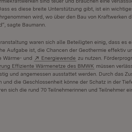
mie­kraftwerken sind teuer und brauchen eine verlässli
ass es diese breite Unterstützung gibt, ist ein wichtige
hrgenommen wird, wo über den Bau von Kraftwerken di
rd“, sagte Baumann.
nstaltung waren sich alle Beteiligten einig, dass es e
e Aufgabe ist, die Chancen der Geothermie effektiv und
Extern:
(Öffnet in neuem Fenst
che Wärme- und
Energiewende
zu nutzen. Förderprog
(Öffnet in neue
rung Effiziente Wärmenetze des BMWK
müssen verläss
fristig und angemessen ausstattet werden. Durch das 
n und die Geschlossenheit könne der Schatz in der Tie
ren sich die rund 70 Teilnehmerinnen und Teilnehmer ein