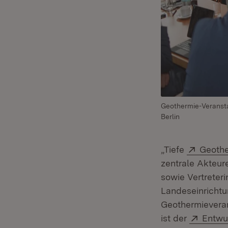
Geothermie-Veransta
Berlin
Extern
„Tiefe
Geoth
zentrale Akteur
sowie Vertreter
Landeseinrichtu
Geothermieveran
Extern
ist der
Entwu