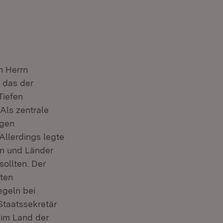
n Herrn
neuem Fenster)
, das der
Tiefen
Als zentrale
igen
 Allerdings legte
en und Länder
ollten. Der
rten
egeln bei
Staatssekretär
, im Land der