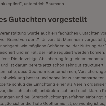
 akzeptiert“, unterstrich Baumann.
es Gutachten vorgestellt
eranstaltung wurde auch ein fachliches Gutachten vo
Extern:
(Öffnet in 
liver Brand von der
Universität Mannheim
vorgestellt
 nach­geht, wie mögliche Schäden bei der Nutzung der 
sichert und im Fall der Fälle reguliert werden können. 
 fest: Die derzeitige Absicherung folgt einem mehrstuf
nd ist darum bereits jetzt schon sehr gut strukturiert.
igten nahe, dass Geothermieunternehmen, Versicherung
sabwicklung besser und schneller zusammenarbeiten s
erte schlug die Einrichtung einer als Verein organisie
r, die sich schnell, unbürokratisch und nach klaren R
rungen und bei Streitschlichtungsverfahren einbringt. 
 „So sicher die Tiefe Geothermie ist, so wichtig ist es