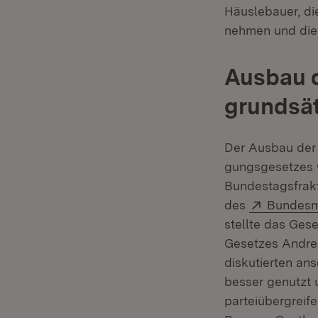
Häuslebauer, di
nehmen und dies
Ausbau d
grundsät
Der Ausbau der 
gungsgesetzes 
Bundestagsfrakt
Extern:
des
Bundesmi
stellte das Ges
Gesetzes Andre
diskutierten an
besser genutzt 
parteiübergreife