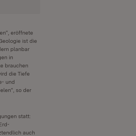
en“, eröffnete
eologie ist die
dern planbar
gen in
ke brauchen
rd die Tiefe
e- und
len“, so der
ungen statt:
Erd­
ztendlich auch