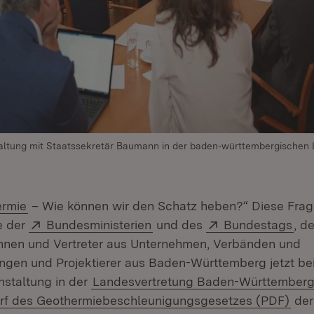
ltung mit Staatssekretär Baumann in der baden-württembergischen 
:
(Öffnet in neuem Fenster)
ermie
– Wie können wir den Schatz heben?“ Diese Frage
Extern:
(Öffnet in neuem Fenster)
Extern:
(Öf
e der
Bundesministerien
und des
Bundestags
, d
innen und Vertreter aus Unternehmen, Verbänden und
ngen und Projektierer aus Baden-Württemberg jetzt bei
staltung in der
Landesvertretung Baden-Württember
:
(Öff
rf des Geothermiebeschleunigungsgesetzes (PDF)
de