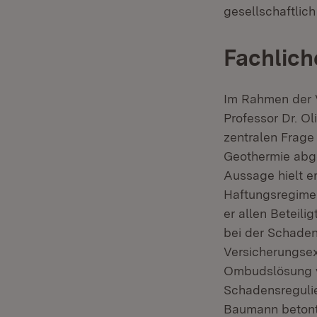
gesellschaftlich
Fachlich
Im Rahmen der V
Professor Dr. O
zentralen Frage
Geothermie abge
Aussage hielt er
Haftungsregime u
er allen Beteil
bei der Schaden
Versicherungsexp
Ombudslösung vo
Schadensregulie
Baumann betonte: