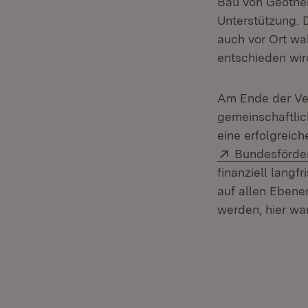
Bau von Geother
Unterstützung. D
auch vor Ort wa
ent­schieden wi
Am Ende der Vera
gemeinschaftlich
eine erfolgrei
Extern:
Bundesförde
finanziell lang
auf allen Ebene
werden, hier wa