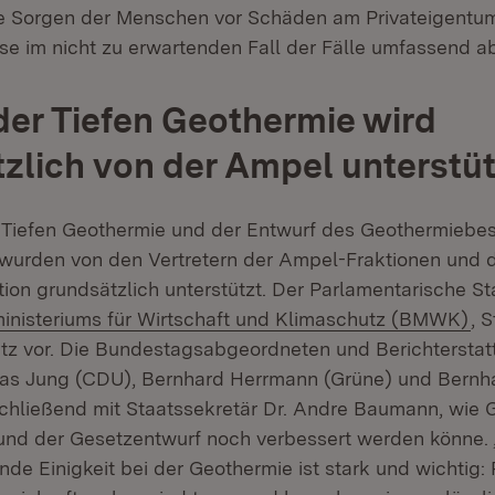
e Sorgen der Menschen vor Schäden am Privateigentum
e im nicht zu erwartenden Fall der Fälle umfassend ab
er Tiefen Geothermie wird
zlich von der Ampel unterstüt
Tiefen Geothermie und der Entwurf des Geothermiebes
wurden von den Vertretern der Ampel-Fraktionen und
ion grundsätzlich unterstützt. Der Parlamentarische St
(Ö
nisteriums für Wirtschaft und Klimaschutz (BMWK)
, 
etz vor. Die Bundestagsabgeord­neten und Berichterstat
as Jung (CDU), Bernhard Herrmann (Grüne) und Bernha
schließend mit Staatssekretär Dr. Andre Baumann, wie 
und der Gesetzentwurf noch verbessert werden könne. 
nde Einig­keit bei der Geothermie ist stark und wichtig