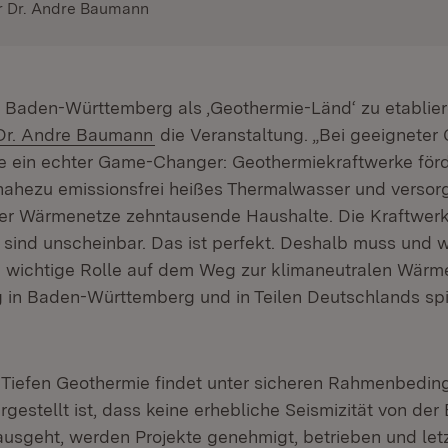
r Dr. Andre Baumann
s, Baden-Württemberg als ‚Geothermie-Länd‘ zu etablier
Dr. Andre Baumann
die Veranstaltung. „Bei geeigneter G
e ein echter Game-Changer: Geothermiekraft­werke för
nahezu emissionsfrei heißes Thermal­wasser und versor
er Wärmenetze zehntausende Haus­halte. Die Kraftwer
 sind unscheinbar. Das ist perfekt. Deshalb muss und wi
 wichtige Rolle auf dem Weg zur klimaneutralen Wärm
in Baden-Württemberg und in Teilen Deutschlands spie
Tiefen Geothermie findet unter sicheren Rahmenbeding
gestellt ist, dass keine erhebliche Seismizität von der 
sgeht, werden Projekte genehmigt, betrieben und let