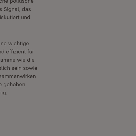
che politische
s Signal, das
skutiert und
ine wichtige
 effizient für
er)
ramme wie die
m Fenster)
lich sein sowie
Zusammenwirken
fe gehoben
ig.