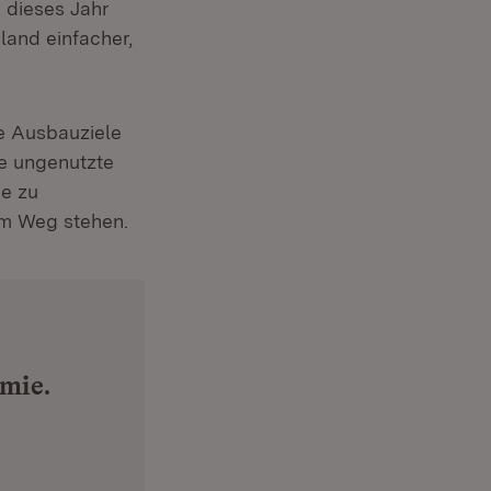
 dieses Jahr
land einfacher,
 Aus­bauziele
ie ungenutzte
e zu
 im Weg stehen.
rmie.