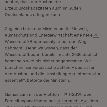
achten, dass der Ausbau der
Erzeugungskapazitäten auch im Süden
Deutschlands erfolgen kann.“
Zugleich habe das Ministerium für Umwelt,
Exte
Klimaschutz und Energiewirtschaft eine neue
(Öffnet in neuem Fenste
Wasserstoff-Bedarfsanalyse
auf den Weg
gebracht. „Denn wir wissen, dass der
Wasserstoffbedarf bereits im Jahr 2030 deutlich
höher sein wird als bisher angenommen. Wir
brauchen hier verlässliche Zahlen – das ist für
den Ausbau und die Umstellung der Infrastruktur
essentiell“, betonte die Ministerin.
Extern:
(Öffnet in n
Gemeinsam mit der Plattform
H2BW
, dem
Extern:
(Öffnet in
Fernleitungsnetzbetreiber
terranets bw
, dem
Extern: