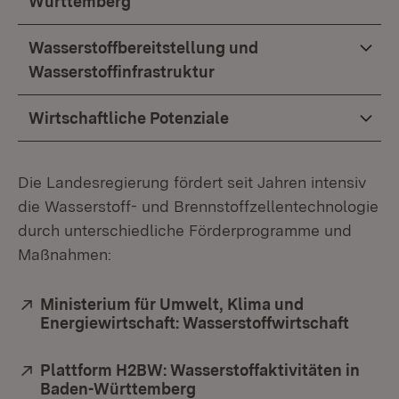
Württemberg
Wasserstoffbereitstellung und
Wasserstoffinfrastruktur
Wirtschaftliche Potenziale
Die Landesregierung fördert seit Jahren intensiv
die Wasserstoff- und Brennstoffzellentechnologie
durch unterschiedliche Förderprogramme und
Maßnahmen:
Extern:
Ministerium für Umwelt, Klima und
Energiewirtschaft: Wasserstoffwirtschaft
(Öffne
Extern:
Plattform H2BW: Wasserstoffaktivitäten in
Baden-Württemberg
(Öffnet in neuem Fenster)