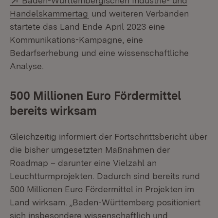
Baden-Württembergischen Industrie- und
(Öffnet in neuem Fenster)
Handelskammertag
und weiteren Verbänden
startete das Land Ende April 2023 eine
Kommunikations-Kampagne, eine
Bedarfserhebung und eine wissenschaftliche
Analyse.
500 Millionen Euro Fördermittel
bereits wirksam
Gleichzeitig informiert der Fortschrittsbericht über
die bisher umgesetzten Maßnahmen der
Roadmap – darunter eine Vielzahl an
Leuchtturmprojekten. Dadurch sind bereits rund
500 Millionen Euro Fördermittel in Projekten im
Land wirksam. „Baden-Württemberg positioniert
sich insbesondere wissenschaftlich und