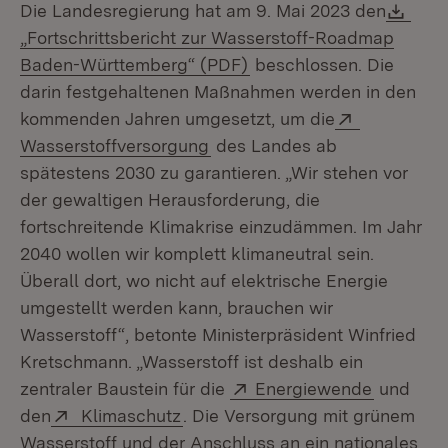
Dow
Die Landesregierung hat am 9. Mai 2023 den
„Fortschrittsbericht zur Wasserstoff-Roadmap
(Öffnet in neuem Fenste
Baden-Württemberg“ (PDF)
beschlossen. Die
darin festgehaltenen Maßnahmen werden in den
Extern:
kommenden Jahren umgesetzt, um die
(Öffnet in neuem Fenster)
Wasserstoffversorgung
des Landes ab
spätestens 2030 zu garantieren. „Wir stehen vor
der gewaltigen Herausforderung, die
fortschreitende Klimakrise einzudämmen. Im Jahr
2040 wollen wir komplett klimaneutral sein.
Überall dort, wo nicht auf elektrische Energie
umgestellt werden kann, brauchen wir
Wasserstoff“, betonte Ministerpräsident Winfried
Kretschmann. „Wasserstoff ist deshalb ein
Extern:
(Öffnet i
zentraler Baustein für die
Energiewende
und
Extern:
(Öffnet in neuem Fenster)
den
Klimaschutz
. Die Versorgung mit grünem
Wasserstoff und der Anschluss an ein nationales