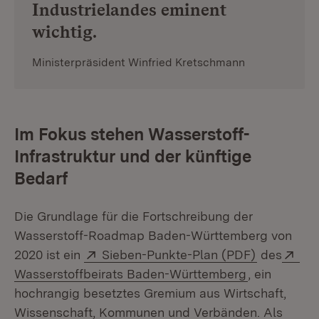
Industrielandes eminent
wichtig.
Ministerpräsident Winfried Kretschmann
Im Fokus stehen Wasserstoff-
Infrastruktur und der künftige
Bedarf
Die Grundlage für die Fortschreibung der
Wasserstoff-Roadmap Baden-Württemberg von
Extern:
(Öffnet in
Ext
2020 ist ein
Sieben-Punkte-Plan (PDF)
des
(Öffnet in n
Wasserstoffbeirats Baden-Württemberg
, ein
hochrangig besetztes Gremium aus Wirtschaft,
Wissenschaft, Kommunen und Verbänden. Als