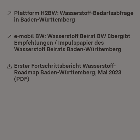
Extern:
Plattform H2BW: Wasserstoff-Bedarfsabfrage
in Baden-Württemberg
(Öffnet in neuem Fenste
Extern:
e-mobil BW: Wasserstoff Beirat BW übergibt
Empfehlungen / Impulspapier des
Wasserstoff Beirats Baden-Württemberg
(Öffne
Download:
Erster Fortschrittsbericht Wasserstoff-
Roadmap Baden-Württemberg, Mai 2023
(PDF)
(Öffnet in neuem Fenster)