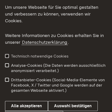
Social Media
Um unsere Webseite für Sie optimal gestalten
und verbessern zu können, verwenden wir
Facebook
Cookies.
Flickr
Weitere Informationen zu Cookies erhalten Sie in
X / Twitter
unserer
Datenschutzerklärung
.
Youtube
Technisch notwendige Cookies
Zum 
Analyse-Cookies (Die Daten werden ausschließlich
Impressum
Kontakt
anonymisiert verarbeitet.)
Benutzungshinweise
Netiquette
Drittanbieter-Cookies (Social-Media-Elemente von
Barrierefreiheit
Datenschutz
Facebook, X / Twitter und Google werden auf der
gesamten Webseite aktiviert.)
Cookies
Alle akzeptieren
Auswahl bestätigen