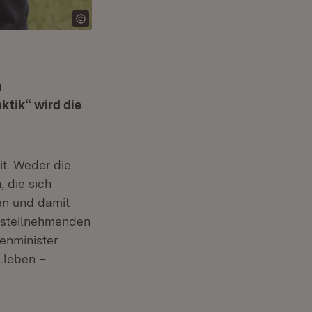
n
ktik“ wird die
t. Weder die
 die sich
en und damit
hrsteilnehmenden
nenminister
.leben –