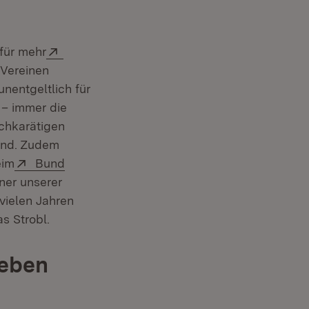
Extern:
für mehr
 Vereinen
nentgeltlich für
 – immer die
ochkarätigen
sind. Zudem
Extern:
eim
Bund
 Fenster)
tner unserer
Fenster)
 vielen Jahren
s Strobl.
Leben