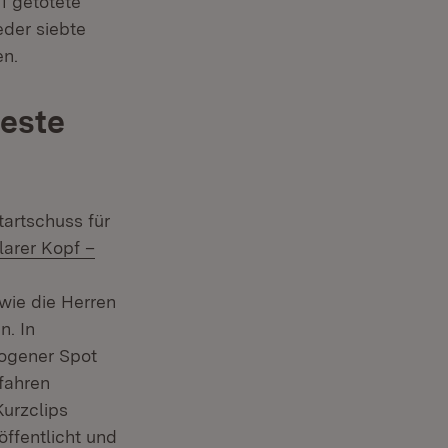
1 getötete
eder siebte
en.
beste
artschuss für
larer Kopf –
r)
fnet in neuem Fenster)
wie die Herren
Fenster)
. In
zogener Spot
fahren
Kurzclips
öffentlicht und