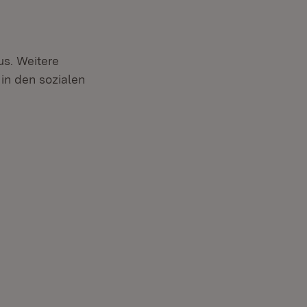
xtern:
us. Weitere
in den sozialen
Fenster)
ter)