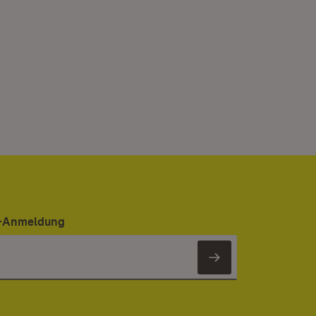
er-Anmeldung
Newsletter 