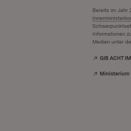
Bereits im Jahr
Innenministerko
Schwerpunktsetz
Informationen z
Medien unter d
Extern:
GIB ACHT IM
Extern:
Ministerium 