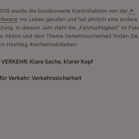
E
 2018 wurde die bundesweite Kontrollaktion von der
(Öffnet in neuem Fenster)
nferenz
ins Leben gerufen und hat jährlich eine andere
ung. In diesem Jahr steht die „Fahrtüchtigkeit“ im Fok
ur Aktion und dem Thema Verkehrssicherheit finden Sie 
em Hashtag #sichermobilleben.
 VERKEHR: Klare Sache, klarer Kopf
(Öffnet in neuem 
für Verkehr: Verkehrssicherheit
(Öffnet in neuem Fens