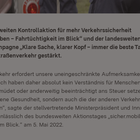
eiten Kontrollaktion für mehr Verkehrssicherheit
eben – Fahrtüchtigkeit im Blick“ und der landesweite
agne „Klare Sache, klarer Kopf – immer die beste Ta
traßenverkehr gestärkt.
kehr erfordert unsere uneingeschränkte Aufmerksamkei
t in neuem Fenster)
ch haben daher absolut kein Verständnis für Menschen,
müdet oder anderweitig beeinträchtigt ans Steuer setz
igene Gesundheit, sondern auch die der anderen Verke
n“, sagte der stellvertretende Ministerpräsident und In
nlässlich des bundesweiten Aktionstages „sicher.mobil
im Blick.“ am 5. Mai 2022.