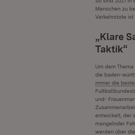
So sind 2021 in
Menschen zu bek
Verkehrstote is
„Klare S
Taktik“
Um dem Thema no
die baden-würt
immer die beste
Fußballbundesl
und- Frauenman
Zusammenarbeit 
entwickelt, der
mangelnder Fahrt
werden über die