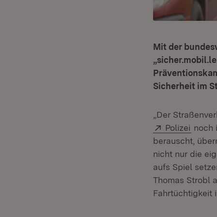
Mit der bundesw
„sicher.mobil.l
Präventionskamp
Sicherheit im S
„Der Straßenver
Extern:
(Öffne
Polizei
noch i
berauscht, über
nicht nur die e
aufs Spiel setze
Thomas Strobl a
Fahrtüchtigkeit 