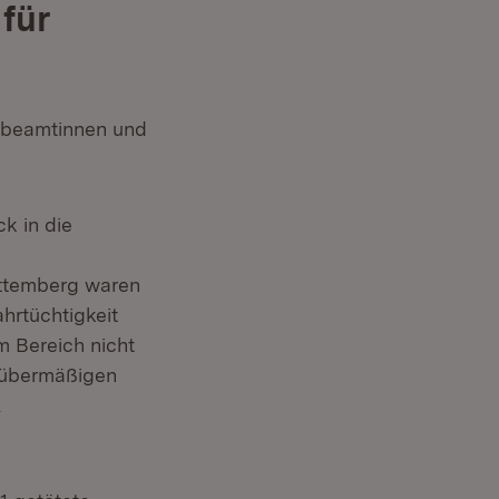
für
eibeamtinnen und
ck in die
rttemberg waren
hrtüchtigkeit
em Bereich nicht
n übermäßigen
l