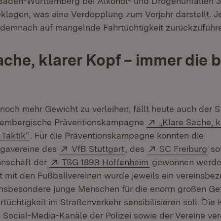
 Baden-Württemberg bei Alkohol- und Drogenunfällen 3
lagen, was eine Verdopplung zum Vorjahr darstellt. J
t demnach auf mangelnde Fahrtüchtigkeit zurückzuführ
ache, klarer Kopf – immer die 
ch mehr Gewicht zu verleihen, fällt heute auch der St
Extern:
tembergische Präventionskampagne
„Klare Sache, k
(Öffnet in neuem Fenster)
 Taktik“
. Für die Präventionskampagne konnten die
Extern:
(Öffnet in neuem Fenste
Extern:
(Öf
igavereine des
VfB Stuttgart
, des
SC Freiburg
so
Extern:
(Öffnet in neuem 
nschaft der
TSG 1899 Hoffenheim
gewonnen werden
mit den Fußballvereinen wurde jeweils ein vereinsbe
 insbesondere junge Menschen für die enorm großen Ge
üchtigkeit im Straßenverkehr sensibilisieren soll. Die 
 Social-Media-Kanäle der Polizei sowie der Vereine ver