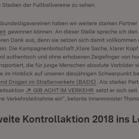
n Stadien der Fußballvereine zu sehen.
lbundesligavereinen haben wir weitere starken Partner 
(Öffnet in neuem Fenster)
eit
gewinnen können. An dieser Stelle spreche ich den
en Dank aus, denn sie setzen sich damit vollkommen u
ein. Die Kampagnenbotschaft ‚Klare Sache, klarer Kopf
wird authentisch und ohne erhobenen Zeigefinger von h
nsportiert, die für junge Menschen absolute Vorbilder 
e im Hinblick auf unseren diesjährigen Schwerpunkt b
(Öffnet in neuem
und Drogen im Straßenverkehr (BADS)
. Als starker Par
Extern:
(Öffnet in neuem 
eitsaktion
GIB ACHT IM VERKEHR
setzt er sich seit
rne Verkehrsteilnahme ein“, betonte Innenminister Thoma
ite Kontrollaktion 2018 ins 