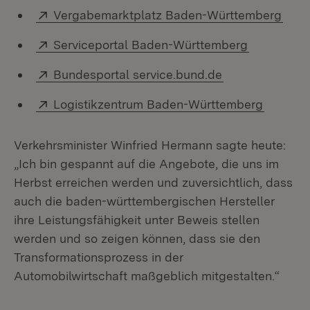
Extern:
(Öff
Vergabemarktplatz Baden-Württemberg
Extern:
(Öffnet in
Serviceportal Baden-Württemberg
Extern:
(Öffnet in neue
Bundesportal service.bund.de
Extern:
(Öffnet 
Logistikzentrum Baden-Württemberg
Verkehrsminister Winfried Hermann sagte heute:
„Ich bin gespannt auf die Angebote, die uns im
Herbst erreichen werden und zuversichtlich, dass
auch die baden-württembergischen Hersteller
ihre Leistungsfähigkeit unter Beweis stellen
werden und so zeigen können, dass sie den
Transformationsprozess in der
Automobilwirtschaft maßgeblich mitgestalten.“