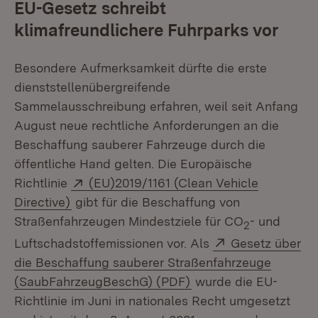
EU-Gesetz schreibt
klimafreundlichere Fuhrparks vor
Besondere Aufmerksamkeit dürfte die erste
dienststellenübergreifende
Sammelausschreibung erfahren, weil seit Anfang
August neue rechtliche Anforderungen an die
Beschaffung sauberer Fahrzeuge durch die
öffentliche Hand gelten. Die Europäische
Extern:
Richtlinie
(EU)2019/1161 (Clean Vehicle
(Öffnet in neuem Fenster)
Directive)
gibt für die Beschaffung von
Straßenfahrzeugen Mindestziele für CO
- und
2
Extern:
Luftschadstoffemissionen vor. Als
Gesetz über
die Beschaffung sauberer Straßenfahrzeuge
(Öffnet in neuem Fens
(SaubFahrzeugBeschG) (PDF)
wurde die EU-
Richtlinie im Juni in nationales Recht umgesetzt