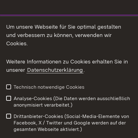
Social Media
Um unsere Webseite für Sie optimal gestalten
und verbessern zu können, verwenden wir
Facebook
Cookies.
Flickr
Weitere Informationen zu Cookies erhalten Sie in
X / Twitter
unserer
Datenschutzerklärung
.
Youtube
Technisch notwendige Cookies
Zum 
Analyse-Cookies (Die Daten werden ausschließlich
Impressum
Kontakt
anonymisiert verarbeitet.)
Benutzungshinweise
Netiquette
Drittanbieter-Cookies (Social-Media-Elemente von
Barrierefreiheit
Datenschutz
Facebook, X / Twitter und Google werden auf der
gesamten Webseite aktiviert.)
Cookies