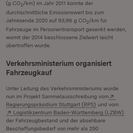
(g CO
/km) im Jahr 2011 konnte der
2
durchschnittliche Emissionswert bis zum
Jahresende 2020 auf 93,96 g CO
/km für
2
Fahrzeuge im Personentransport gesenkt werden,
womit der 2014 beschlossene Zielwert leicht
übertroffen wurde.
Verkehrsministerium organisiert
Fahrzeugkauf
Unter Leitung des Verkehrsministeriums wurde
Extern:
nun im Projekt Sammelausschreibung vom
(Öffnet in neu
Regierungspräsidium Stuttgart (RPS)
und vom
Extern:
(Öf
Logistikzentrum Baden-Württemberg (LZBW)
der Fahrzeugbestand und der absehbare
Beschaffungsbedarf von mehr als 250