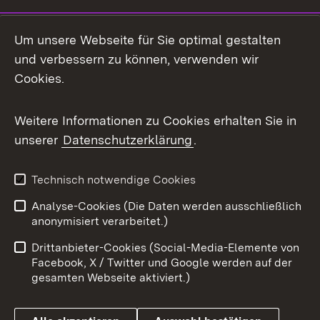
Social Media
Um unsere Webseite für Sie optimal gestalten
und verbessern zu können, verwenden wir
Facebook
Cookies.
Flickr
Weitere Informationen zu Cookies erhalten Sie in
X / Twitter
unserer
Datenschutzerklärung
.
Youtube
Technisch notwendige Cookies
Zum 
Analyse-Cookies (Die Daten werden ausschließlich
Impressum
Kontakt
anonymisiert verarbeitet.)
Benutzungshinweise
Netiquette
Drittanbieter-Cookies (Social-Media-Elemente von
Barrierefreiheit
Datenschutz
Facebook, X / Twitter und Google werden auf der
gesamten Webseite aktiviert.)
Cookies