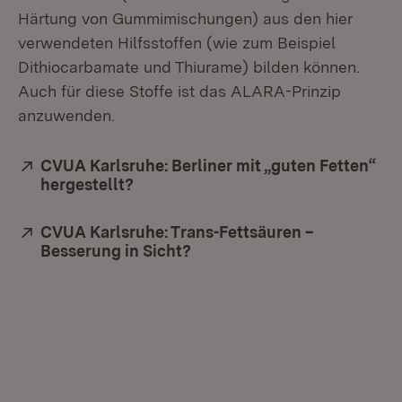
Härtung von Gummimischungen) aus den hier
verwendeten Hilfsstoffen (wie zum Beispiel
Dithiocarbamate und Thiurame) bilden können.
Auch für diese Stoffe ist das ALARA-Prinzip
anzuwenden.
Extern:
CVUA Karlsruhe: Berliner mit „guten Fetten“
hergestellt?
(Öffnet in neuem Fenster)
Extern:
CVUA Karlsruhe: Trans-Fettsäuren –
Besserung in Sicht?
(Öffnet in neuem Fenster)