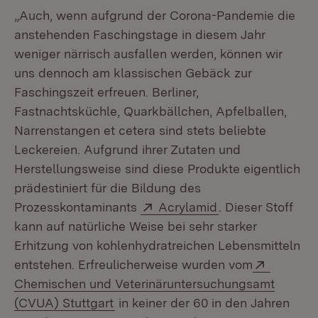
„Auch, wenn aufgrund der Corona-Pandemie die
anstehenden Faschingstage in diesem Jahr
weniger närrisch ausfallen werden, können wir
uns dennoch am klassischen Gebäck zur
Faschingszeit erfreuen. Berliner,
Fastnachtsküchle, Quarkbällchen, Apfelballen,
Narrenstangen et cetera sind stets beliebte
Leckereien. Aufgrund ihrer Zutaten und
Herstellungsweise sind diese Produkte eigentlich
prädestiniert für die Bildung des
Extern:
(Öffnet in neuem
Prozesskontaminants
Acrylamid
. Dieser Stoff
kann auf natürliche Weise bei sehr starker
Erhitzung von kohlenhydratreichen Lebensmitteln
Extern:
entstehen. Erfreulicherweise wurden vom
Chemischen und Veterinäruntersuchungsamt
(Öffnet in neuem Fenster)
(CVUA) Stuttgart
in keiner der 60 in den Jahren