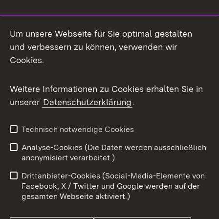
Social Media
Um unsere Webseite für Sie optimal gestalten
und verbessern zu können, verwenden wir
Facebook
Cookies.
Flickr
Weitere Informationen zu Cookies erhalten Sie in
X / Twitter
unserer
Datenschutzerklärung
.
Youtube
Technisch notwendige Cookies
Zum 
Analyse-Cookies (Die Daten werden ausschließlich
Impressum
Kontakt
anonymisiert verarbeitet.)
Benutzungshinweise
Netiquette
Drittanbieter-Cookies (Social-Media-Elemente von
Barrierefreiheit
Datenschutz
Facebook, X / Twitter und Google werden auf der
gesamten Webseite aktiviert.)
Cookies