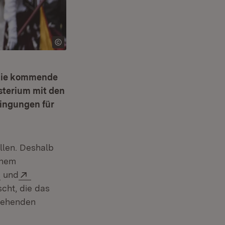
 die kommende
sterium mit den
ingungen für
llen. Deshalb
inem
(Öffnet in neuem Fenster)
Extern:
und
cht, die das
stehenden