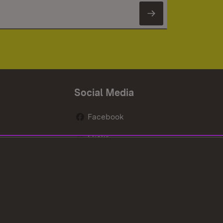
Newsletter 
Social Media
Facebook
Flickr
nen
X / Twitter
Youtube