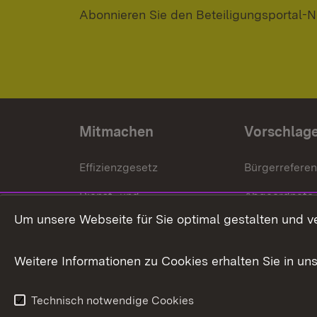
Abonnieren Sie den Beteiligungsportal-N
Mitmachen
Vorschlag
Effizienzgesetz
Bürgerrefere
Dienst- und
Abgeordnete
Versorgungsbezüge
Um unsere Webseite für Sie optimal gestalten und v
Bürgerbeauft
Kommunale Verfahren
Petition
Weitere Informationen zu Cookies erhalten Sie in un
Weitere
Volksantrag
Beteiligungsprozesse
Technisch notwendige Cookies
Volksabstim