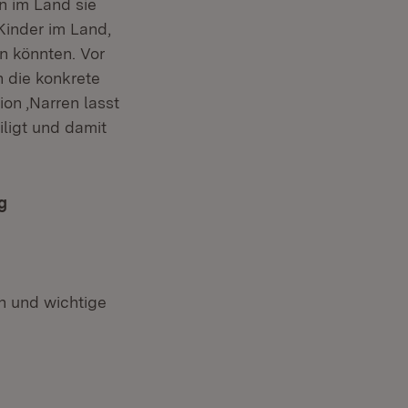
n im Land sie
Kinder im Land,
n könnten. Vor
n die konkrete
ion ‚Narren lasst
et in neuem Fenster)
iligt und damit
g
 und wichtige