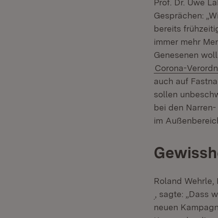
Prof. Dr. Uwe L
Gesprächen: „Wi
bereits frühzeit
immer mehr Men
Genesenen wolle
Corona-Verord
auch auf Fastna
sollen unbeschw
bei den Narren-
im Außenbereich
Gewisshe
Roland Wehrle, 
(Öffnet in neue
, sagte: „Dass w
neuen Kampagne 