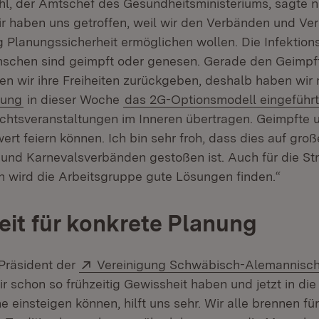
ahl, der Amtschef des Gesundheitsministeriums, sagte 
r haben uns getroffen, weil wir den Verbänden und Ver
ig Planungssicherheit ermöglichen wollen. Die Infektionsl
schen sind geimpft oder genesen. Gerade den Geimpf
n wir ihre Freiheiten zurückgeben, deshalb haben wir 
nung
in dieser Woche
das 2G-Optionsmodell eingeführt
chtsveranstaltungen im Inneren übertragen. Geimpfte
ert feiern können. Ich bin sehr froh, dass dies auf gr
 und Karnevalsverbänden gestoßen ist. Auch für die St
 wird die Arbeitsgruppe gute Lösungen finden.“
it für konkrete Planung
Extern:
Präsident der
Vereinigung Schwäbisch-Alemannisch
m Fenster)
ir schon so frühzeitig Gewissheit haben und jetzt in di
einsteigen können, hilft uns sehr. Wir alle brennen fü