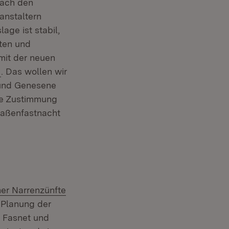
nach den
anstaltern
age ist stabil,
ten und
mit der neuen
. Das wollen wir
 und Genesene
oße Zustimmung
raßenfastnacht
er Narrenzünfte
e Planung der
r Fasnet und