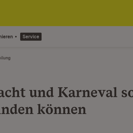
mieren
Service
eilung
acht und Karneval so
finden können