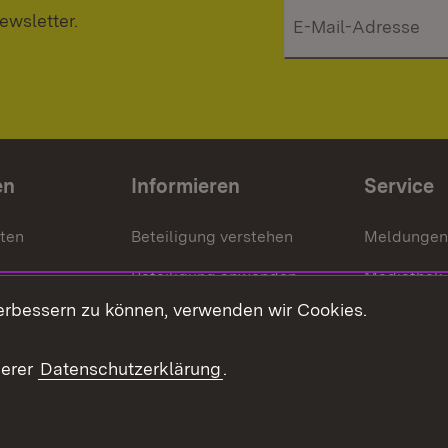
ewsletter.
en
Informieren
Service
nten
Beteiligung verstehen
Meldungen
Beteiligung anwenden
Mediathek
erbessern zu können, verwenden wir Cookies.
ragte
Beteiligung stärken
Publikatio
Beteiligung erleben
Glossar
serer
Datenschutzerklärung
.
Beteiligung erforschen
mung