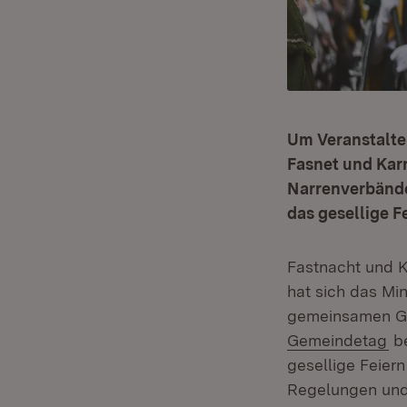
Um Veranstalte
Fasnet und Kar
Narrenverbänd
das gesellige F
Fastnacht und K
hat sich das Min
gemeinsamen G
(Ö
Gemeindetag
be
gesellige Feier
Regelungen und