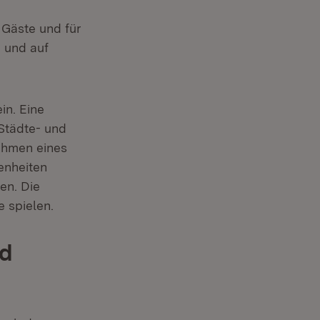
 Gäste und für
e und auf
in. Eine
Städte- und
ahmen eines
enheiten
en. Die
 spielen.
nd