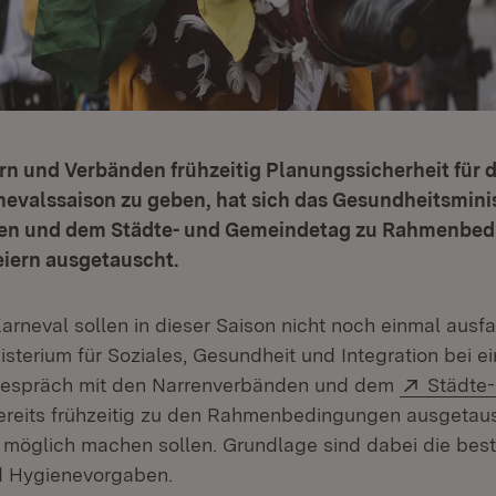
rn und Verbänden frühzeitig Planungssicherheit für
nevalssaison zu geben, hat sich das Gesundheitsmini
en und dem Städte- und Gemeindetag zu Rahmenbed
eiern ausgetauscht.
arneval sollen in dieser Saison nicht noch einmal ausfa
isterium für Soziales, Gesundheit und Integration bei e
Extern:
espräch mit den Narrenverbänden und dem
Städte-
ffnet in neuem Fenster)
reits frühzeitig zu den Rahmenbedingungen ausgetaus
n möglich machen sollen. Grundlage sind dabei die be
 Hygienevorgaben.