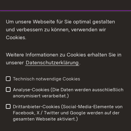
Social Media
Um unsere Webseite für Sie optimal gestalten
und verbessern zu können, verwenden wir
Facebook
Cookies.
Flickr
Weitere Informationen zu Cookies erhalten Sie in
X / Twitter
unserer
Datenschutzerklärung
.
Youtube
Technisch notwendige Cookies
Zum 
Analyse-Cookies (Die Daten werden ausschließlich
Impressum
Kontakt
anonymisiert verarbeitet.)
Benutzungshinweise
Netiquette
Drittanbieter-Cookies (Social-Media-Elemente von
Barrierefreiheit
Datenschutz
Facebook, X / Twitter und Google werden auf der
gesamten Webseite aktiviert.)
Cookies