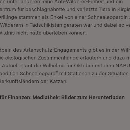
en unter anderem eine Anti-Wilderer-Einheit und ein
entrum für beschlagnahmte und verletzte Tiere in Kirgis
illinge stammen als Enkel von einer Schneeleopardin a
 Wilderern in Tadschikistan geraten war und dabei so ve
Wildnis nicht hätte überleben können.
ndbein des Artenschutz-Engagements gibt es in der Wil
ie ökologischen Zusammenhänge erläutern und dazu mo
. Aktuell plant die Wilhelma für Oktober mit dem NABU 
pedition Schneeleopard“ mit Stationen zu der Situation
erkunftsländern der Katzen.
für Finanzen: Mediathek: Bilder zum Herunterladen
(Ö