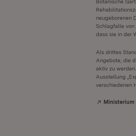
Botanische Gart
Rehabilitationsz
neugeborenen Dr
Schlagfalle von
dass sie in der 
Als drittes Sta
Angebote, die d
aktiv zu werden
Ausstellung „Ex
verschiedenen H
Extern:
Ministerium 