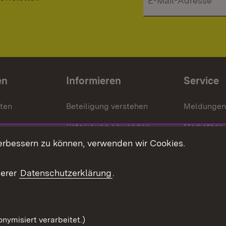
en
Informieren
Service
nten
Beteiligung verstehen
Meldungen
Beteiligung anwenden
Mediathek
erbessern zu können, verwenden wir Cookies.
ragte
Beteiligung stärken
Publikatio
Beteiligung erleben
Glossar
serer
Datenschutzerklärung
.
Beteiligung erforschen
mung
nymisiert verarbeitet.)