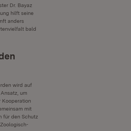
ster Dr. Bayaz
ung hilft seine
nft anders
envielfalt bald
rden
rden wird auf
n Ansatz, um
r Kooperation
Gemeinsam mit
r)
m für den Schutz
 Zoologisch-