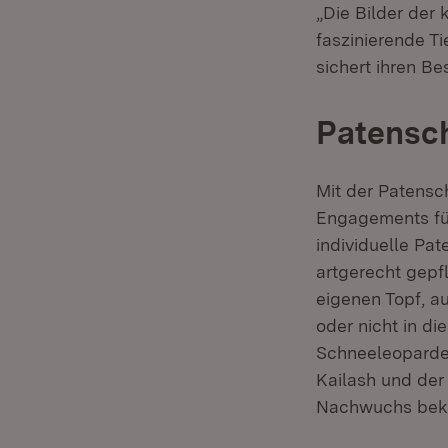
„Die Bilder der
faszinierende Ti
sichert ihren Be
Patensch
Mit der Patensch
Engagements f
individuelle Pa
artgerecht gepf
eigenen Topf, a
oder nicht in di
Schneeleoparden
Kailash und der
Nachwuchs be