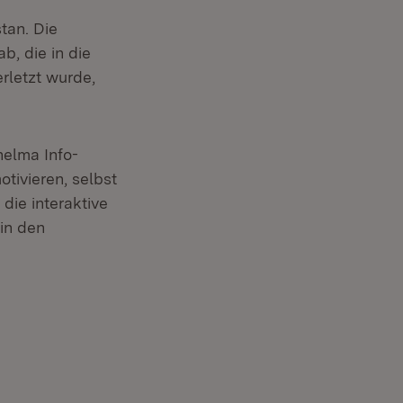
tan. Die
b, die in die
rletzt wurde,
helma Info-
tivieren, selbst
die interaktive
 in den
ffnet in neuem Fenster)