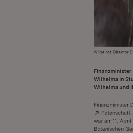
Wilhelma-Direktor Dr
Finanzminister
Wilhelma in Stu
Wilhelma und i
Finanzminister 
Extern:
(
Patenschaft
war am 11. Apri
Botanischen Gar