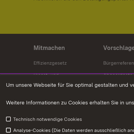
Mitmachen
Vorschlag
Effizienzgesetz
Bürgerrefere
Dienst- und
Abgeordnete
Versorgungsbezüge
Um unsere Webseite für Sie optimal gestalten und v
Bürgerbeauft
Kommunale Verfahren
Petition
Weitere Informationen zu Cookies erhalten Sie in un
Weitere
Volksantrag
Beteiligungsprozesse
Technisch notwendige Cookies
Volksabstim
Analyse-Cookies (Die Daten werden ausschließlich ano