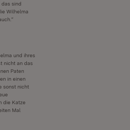
 das sind
die Wilhelma
auch.“
helma und ihres
t nicht an das
enen Paten
en in einen
e sonst nicht
neue
h die Katze
eiten Mal