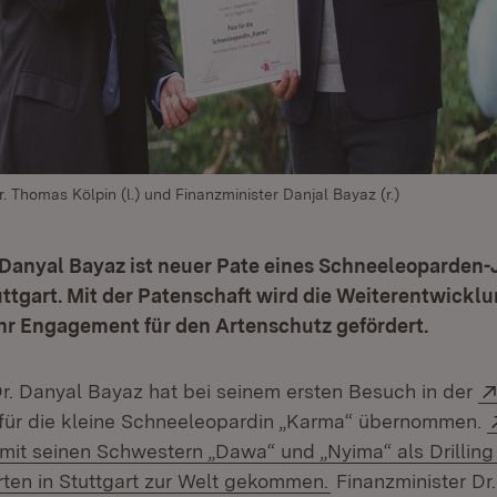
. Thomas Kölpin (l.) und Finanzminister Danjal Bayaz (r.)
 Danyal Bayaz ist neuer Pate eines Schneeleoparden-
ttgart. Mit der Patenschaft wird die Weiterentwicklu
hr Engagement für den Artenschutz gefördert.
Dr. Danyal Bayaz hat bei seinem ersten Besuch in der
Öffnet in neuem Fenster)
für die kleine Schneeleopardin „Karma“ übernommen.
l mit seinen Schwestern „Dawa“ und „Nyima“ als Drilling
(Öffnet in neuem F
ten in Stuttgart zur Welt gekommen.
Finanzminister Dr