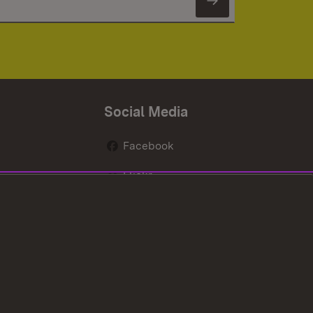
Newsletter 
Social Media
Facebook
Flickr
nen
X / Twitter
Youtube