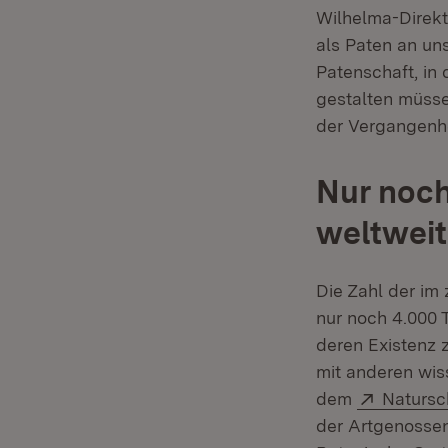
Wilhelma-Direkto
als Paten an uns
Patenschaft, in
gestalten müsse
der Vergangenhe
Nur noc
weltweit
Die Zahl der im
nur noch 4.000 
deren Existenz z
mit anderen wis
Extern:
dem
Natursc
der Artgenossen