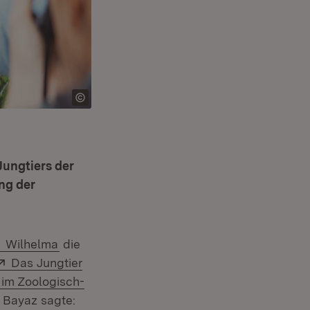
Jungtiers der
ng der
Extern:
(Öffnet in neuem Fenster)
Wilhelma
die
Extern:
Das Jungtier
 im Zoologisch-
enster)
. Bayaz sagte: