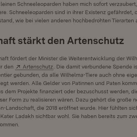
 kleinen Schneeleoparden haben mich sofort verzaubert,
ere. Schneeleoparden sind in ihrer Existenz gefährdet, 
stand, wie bei vielen anderen hochbedrohten Tierarten 
aft stärkt den Artenschutz
aft fördert der Minister die Weiterentwicklung der Wil
Extern:
(Öffnet in neuem Fenster)
ür den
Artenschutz
. Die damit verbundene Spende is
tentier gebunden, da alle Wilhelma-Tiere auch ohne eig
legt werden. Alle Gelder von Patinnen und Paten komm
us dem Projekte finanziert oder bezuschusst werden, di
eser Form zu realisieren wären. Dazu gehört die große 
-Landschaft, die 2018 eröffnet wurde. Hier fühlten sic
 Kater Ladakh sichtbar wohl. Sie haben bereits zum zw
kommen.