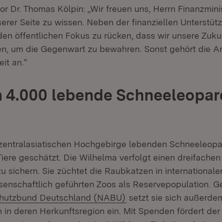
r Dr. Thomas Kölpin: „Wir freuen uns, Herrn Finanzmini
erer Seite zu wissen. Neben der finanziellen Unterstütz
 den öffentlichen Fokus zu rücken, dass wir unsere Zuku
n, um die Gegenwart zu bewahren. Sonst gehört die Art
it an.“
h 4.000 lebende Schneeleopa
 zentralasiatischen Hochgebirge lebenden Schneeleopa
Tiere geschätzt. Die Wilhelma verfolgt einen dreifache
u sichern. Sie züchtet die Raubkatzen in internationale
senschaftlich geführten Zoos als Reservepopulation. 
(Öffnet in neuem Fenste
hutzbund Deutschland (NABU)
setzt sie sich außerde
 in deren Herkunftsregion ein. Mit Spenden fördert der