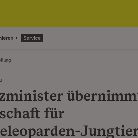
mieren
Service
eilung
u
zminister übernimm
schaft für
eleoparden-Jungtie