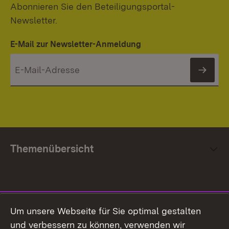
Abonnieren Sie den Beteiligungsportal-
Newsletter.
E-Mail zur Newsletter-Anmeldung
News
Themenübersicht
Social Media
Um unsere Webseite für Sie optimal gestalten
und verbessern zu können, verwenden wir
Facebook