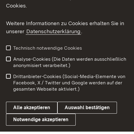
Cookies.
Flickr
Weitere Informationen zu Cookies erhalten Sie in
X / Twitter
unserer
Datenschutzerklärung
.
Youtube
Technisch notwendige Cookies
Zum 
Analyse-Cookies (Die Daten werden ausschließlich
Impressum
Kontakt
anonymisiert verarbeitet.)
Benutzungshinweise
Netiquette
Drittanbieter-Cookies (Social-Media-Elemente von
Barrierefreiheit
Datenschutz
Facebook, X / Twitter und Google werden auf der
gesamten Webseite aktiviert.)
Cookies
Alle akzeptieren
Auswahl bestätigen
Notwendige akzeptieren
Link zum Landesportal