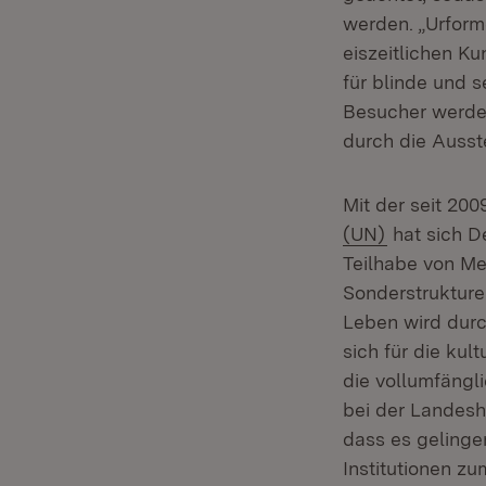
werden. „Urform
eiszeitlichen K
für blinde und 
Besucher werden
durch die Ausst
Mit der seit 200
(Öffnet in 
(UN)
hat sich De
Teilhabe von M
Sonderstrukture
Leben wird durc
sich für die kul
die vollumfäng
bei der Landes
dass es gelingen
Institutionen z