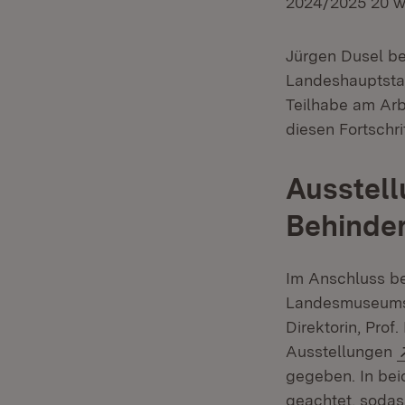
2024/2025 20 we
Jürgen Dusel beg
Landeshauptstad
Teilhabe am Arb
diesen Fortschr
Ausstell
Behinde
Im Anschluss b
Landesmuseums 
Direktorin, Prof
Ausstellungen
gegeben. In beid
geachtet, sodas