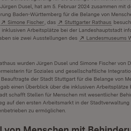
Jürgen Dusel, hat am 5. Februar 2024 zusammen mit d
erung Baden-Württemberg für die Belange von Mensch
Extern:
(Öffnet in neuem Fenster)
Extern:
(Öffnet
,
Simone Fischer
, das
Stuttgarter Rathaus
besucht
e inklusiven Arbeitsplätze bei der Landeshauptstadt info
Extern:
aben sie zwei Ausstellungen des
Landesmuseums W
Rathaus wurden Jürgen Dusel und Simone Fischer von D
meisterin für Soziales und gesellschaftliche Integrati
, Beauftragte der Stadt Stuttgart für die Belange von 
gab einen Überblick über die inklusiven Arbeitsplätze 
Stadt schafft Stellen für Menschen mit wesentlicher Beh
ieg auf den ersten Arbeitsmarkt in der Stadtverwaltung
enbetrieben zu ermöglichen.
al von Menschen mit Behinder