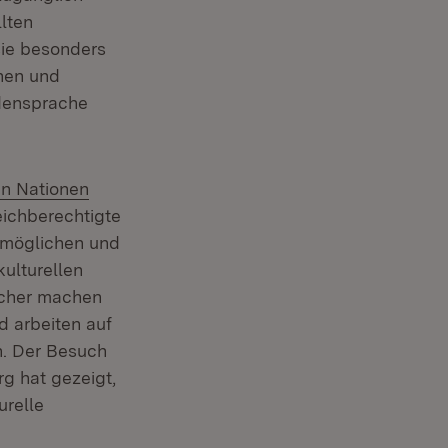
lten
sie besonders
nen und
rdensprache
en Nationen
eichberechtigte
rmöglichen und
ulturellen
scher machen
d arbeiten auf
n. Der Besuch
g hat gezeigt,
urelle