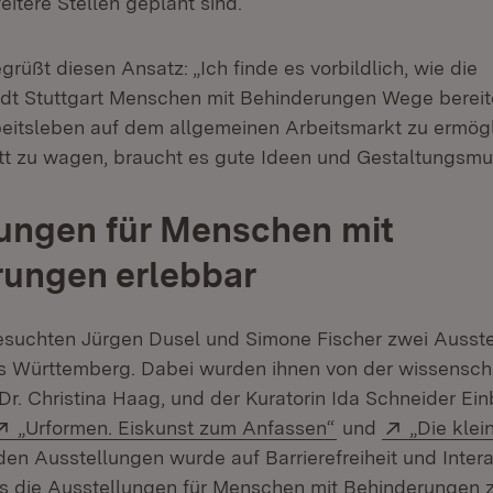
itere Stellen geplant sind.
rüßt diesen Ansatz: „Ich finde es vorbildlich, wie die
t Stuttgart Menschen mit Behinderungen Wege bereite
eitsleben auf dem allgemeinen Arbeitsmarkt zu ermög
itt zu wagen, braucht es gute Ideen und Gestaltungsmu
ungen für Menschen mit
rungen erlebbar
esuchten Jürgen Dusel und Simone Fischer zwei Ausst
Württemberg. Dabei wurden ihnen von der wissenscha
. Dr. Christina Haag, und der Kuratorin Ida Schneider Einb
Extern:
(Öffnet in neuem 
Extern:
„Urformen. Eiskunst zum Anfassen“
und
„Die klei
en Ausstellungen wurde auf Barrierefreiheit und Interak
s die Ausstellungen für Menschen mit Behinderungen 