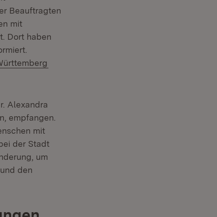
er Beauftragten
en mit
 in neuem Fenster)
. Dort haben
rmiert.
(Öffnet in neuem Fenster)
ürttemberg
r. Alexandra
on, empfangen.
Menschen mit
bei der Stadt
inderung, um
 und den
ungen