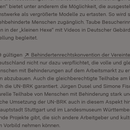
en“ bietet unter anderem die Möglichkeit, die ausgestel
unstwerke als vergrößerte Modelle zu ertasten. So wird 
sehbehinderte Menschen zugänglich. Taube Besucherin
 in der „kleinen Hexe“ mit Videos in Deutscher Gebä
ellung begleitet.
Extern:
9 gültigen
Behindertenrechtskonvention der Vereint
neuem Fenster)
utschland nicht nur dazu verpflichtet, die volle und gl
enschen mit Behinderungen auf dem Arbeitsmarkt zu e
n abzubauen. Auch die gleichberechtigte Teilhabe am k
h die UN-BRK garantiert. Jürgen Dusel und Simone Fi
turelle Teilhabe von Menschen mit Behinderung stark un
liche Umsetzung der UN-BRK auch in diesem Aspekt hi
hauptstadt Stuttgart und im Landesmuseum Württember
de Projekte gibt, die sich andere Arbeitgeber und kult
um Vorbild nehmen können.