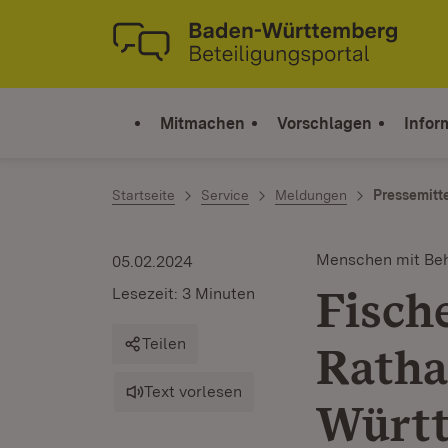
Zum Inhalt springen
Link zur Startseite
Mitmachen
Vorschlagen
Infor
Startseite
Service
Meldungen
Pressemitt
Menschen mit Be
05.02.2024
Fisch
Lesezeit: 3 Minuten
Teilen
Ratha
Text vorlesen
Würt