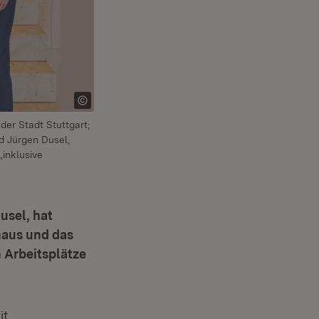
er Stadt Stuttgart;
d Jürgen Dusel,
„inklusive
usel, hat
haus und das
Arbeitsplätze
it