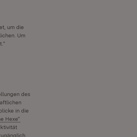
t, um die
lichen. Um
t.“
ellungen des
ftlichen
licke in die
Fenster)
(Öffnet in neuem Fenster)
ne Hexe“
tivität
zugänglich