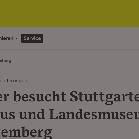
mieren
Service
eilung
hinderungen
er besucht Stuttgart
us und Landesmuse
temberg