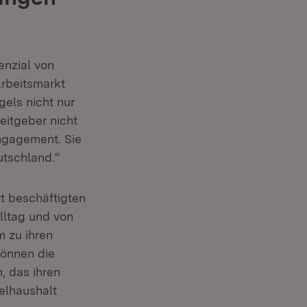
enzial von
Arbeitsmarkt
gels nicht nur
eitgeber nicht
Engagement. Sie
utschland.“
t beschäftigten
lltag und von
m zu ihren
können die
, das ihren
elhaushalt