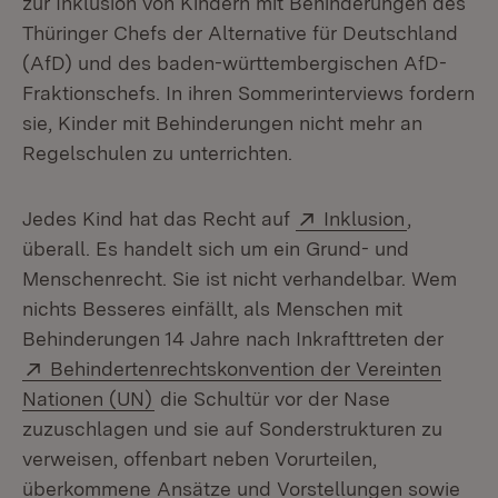
zur Inklusion von Kindern mit Behinderungen des
Thüringer Chefs der Alternative für Deutschland
(AfD) und des baden-württembergischen AfD-
Fraktionschefs. In ihren Sommerinterviews fordern
sie, Kinder mit Behinderungen nicht mehr an
Regelschulen zu unterrichten.
Extern:
(Öffnet i
Jedes Kind hat das Recht auf
Inklusion
,
überall. Es handelt sich um ein Grund- und
Menschenrecht. Sie ist nicht verhandelbar. Wem
nichts Besseres einfällt, als Menschen mit
Behinderungen 14 Jahre nach Inkrafttreten der
Extern:
Behindertenrechtskonvention der Vereinten
(Öffnet in neuem Fenster)
Nationen (UN)
die Schultür vor der Nase
zuzuschlagen und sie auf Sonderstrukturen zu
verweisen, offenbart neben Vorurteilen,
überkommene Ansätze und Vorstellungen sowie