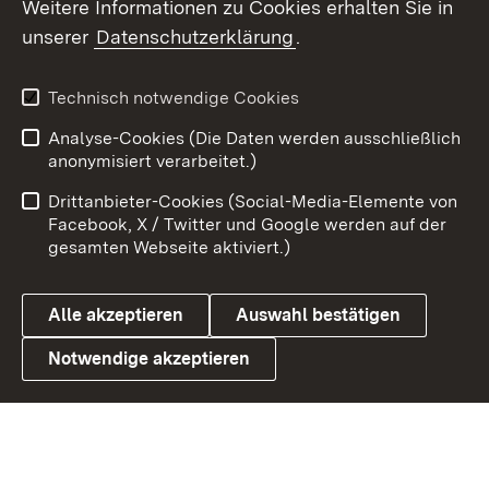
Weitere Informationen zu Cookies erhalten Sie in
X / Twitter
unserer
Datenschutzerklärung
.
Youtube
Technisch notwendige Cookies
Zum 
Analyse-Cookies (Die Daten werden ausschließlich
Impressum
Kontakt
anonymisiert verarbeitet.)
Benutzungshinweise
Netiquette
Drittanbieter-Cookies (Social-Media-Elemente von
Barrierefreiheit
Datenschutz
Facebook, X / Twitter und Google werden auf der
gesamten Webseite aktiviert.)
Cookies
Alle akzeptieren
Auswahl bestätigen
Notwendige akzeptieren
Link zum Landesportal