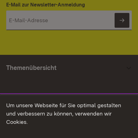
E-Mail zur Newsletter-Anmeldung
News
Themenübersicht
Social Media
Um unsere Webseite für Sie optimal gestalten
und verbessern zu können, verwenden wir
Facebook
Cookies.
Flickr