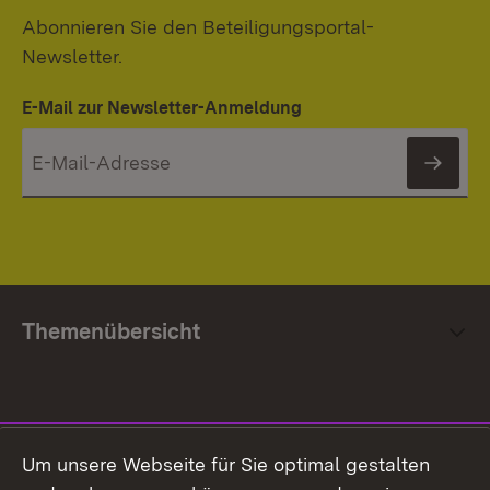
Abonnieren Sie den Beteiligungsportal-
Newsletter.
E-Mail zur Newsletter-Anmeldung
News
Themenübersicht
Social Media
Um unsere Webseite für Sie optimal gestalten