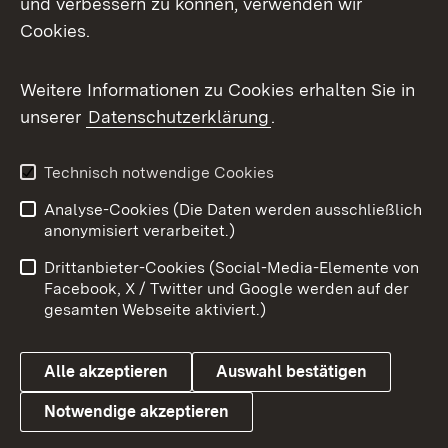
und verbessern zu können, verwenden wir
Facebook
Cookies.
Flickr
Weitere Informationen zu Cookies erhalten Sie in
X / Twitter
unserer
Datenschutzerklärung
.
Youtube
Technisch notwendige Cookies
Zum 
Analyse-Cookies (Die Daten werden ausschließlich
Impressum
Kontakt
anonymisiert verarbeitet.)
Benutzungshinweise
Netiquette
Drittanbieter-Cookies (Social-Media-Elemente von
Barrierefreiheit
Datenschutz
Facebook, X / Twitter und Google werden auf der
gesamten Webseite aktiviert.)
Cookies
Alle akzeptieren
Auswahl bestätigen
Notwendige akzeptieren
Link zum Landesportal