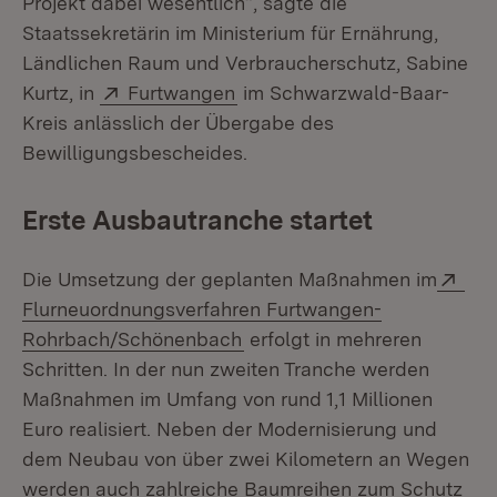
Projekt dabei wesentlich“, sagte die
Staatssekretärin im Ministerium für Ernährung,
Ländlichen Raum und Verbraucherschutz, Sabine
Extern:
(Öffnet in neuem Fenster)
Kurtz, in
Furtwangen
im Schwarzwald-Baar-
Kreis anlässlich der Übergabe des
Bewilligungsbescheides.
Erste Ausbautranche startet
Ext
Die Umsetzung der geplanten Maßnahmen im
Flurneuordnungsverfahren Furtwangen-
(Öffnet in neuem Fenster)
Rohrbach/Schönenbach
erfolgt in mehreren
Schritten. In der nun zweiten Tranche werden
Maßnahmen im Umfang von rund 1,1 Millionen
Euro realisiert. Neben der Modernisierung und
dem Neubau von über zwei Kilometern an Wegen
werden auch zahlreiche Baumreihen zum Schutz