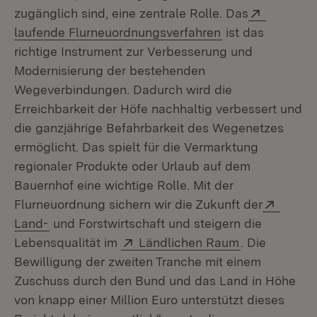
Extern:
zugänglich sind, eine zentrale Rolle. Das
(Öffnet in neuem
laufende Flurneuordnungsverfahren
ist das
richtige Instrument zur Verbesserung und
Modernisierung der bestehenden
Wegeverbindungen. Dadurch wird die
Erreichbarkeit der Höfe nachhaltig verbessert und
die ganzjährige Befahrbarkeit des Wegenetzes
ermöglicht. Das spielt für die Vermarktung
regionaler Produkte oder Urlaub auf dem
Bauernhof eine wichtige Rolle. Mit der
Extern
Flurneuordnung sichern wir die Zukunft der
(Öffnet in neuem Fenster)
Land-
und Forstwirtschaft und steigern die
Extern:
(Öffnet in ne
Lebensqualität im
Ländlichen Raum
. Die
Bewilligung der zweiten Tranche mit einem
Zuschuss durch den Bund und das Land in Höhe
von knapp einer Million Euro unterstützt dieses