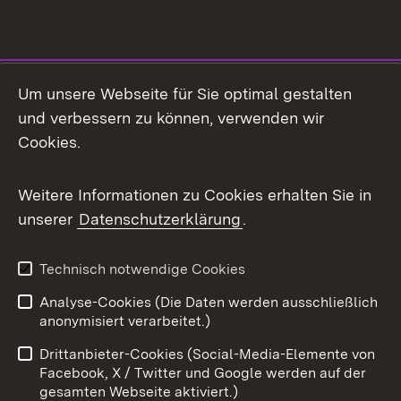
Social Media
Um unsere Webseite für Sie optimal gestalten
und verbessern zu können, verwenden wir
Facebook
Cookies.
Flickr
Weitere Informationen zu Cookies erhalten Sie in
X / Twitter
unserer
Datenschutzerklärung
.
Youtube
Technisch notwendige Cookies
Zum 
Analyse-Cookies (Die Daten werden ausschließlich
Impressum
Kontakt
anonymisiert verarbeitet.)
Benutzungshinweise
Netiquette
Drittanbieter-Cookies (Social-Media-Elemente von
Barrierefreiheit
Datenschutz
Facebook, X / Twitter und Google werden auf der
gesamten Webseite aktiviert.)
Cookies