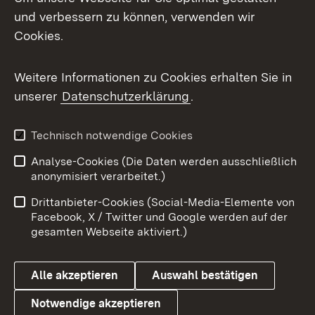
und verbessern zu können, verwenden wir
Facebook
Cookies.
Flickr
Weitere Informationen zu Cookies erhalten Sie in
X / Twitter
unserer
Datenschutzerklärung
.
Youtube
Technisch notwendige Cookies
Zum 
Analyse-Cookies (Die Daten werden ausschließlich
Impressum
Kontakt
anonymisiert verarbeitet.)
Benutzungshinweise
Netiquette
Drittanbieter-Cookies (Social-Media-Elemente von
Barrierefreiheit
Datenschutz
Facebook, X / Twitter und Google werden auf der
gesamten Webseite aktiviert.)
Cookies
Alle akzeptieren
Auswahl bestätigen
Notwendige akzeptieren
Link zum Landesportal