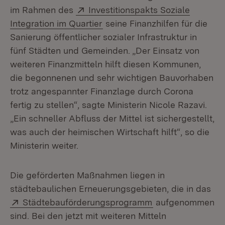
Extern:
im Rahmen des
Investitionspakts Soziale
(Öffnet in neuem Fenster)
Integration im Quartier
seine Finanzhilfen für die
Sanierung öffentlicher sozialer Infrastruktur in
fünf Städten und Gemeinden. „Der Einsatz von
weiteren Finanzmitteln hilft diesen Kommunen,
die begonnenen und sehr wichtigen Bauvorhaben
trotz angespannter Finanzlage durch Corona
fertig zu stellen“, sagte Ministerin Nicole Razavi.
„Ein schneller Abfluss der Mittel ist sichergestellt,
was auch der heimischen Wirtschaft hilft“, so die
Ministerin weiter.
Die geförderten Maßnahmen liegen in
städtebaulichen Erneuerungsgebieten, die in das
Extern:
(Öffnet in neuem 
Städtebauförderungsprogramm
aufgenommen
sind. Bei den jetzt mit weiteren Mitteln