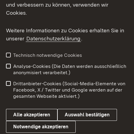
und verbessern zu können, verwenden wir
Facebook
Cookies.
Flickr
Weitere Informationen zu Cookies erhalten Sie in
X / Twitter
unserer
Datenschutzerklärung
.
Youtube
Technisch notwendige Cookies
Zum 
Analyse-Cookies (Die Daten werden ausschließlich
Impressum
Kontakt
anonymisiert verarbeitet.)
Benutzungshinweise
Netiquette
Drittanbieter-Cookies (Social-Media-Elemente von
Barrierefreiheit
Datenschutz
Facebook, X / Twitter und Google werden auf der
gesamten Webseite aktiviert.)
Cookies
Alle akzeptieren
Auswahl bestätigen
Notwendige akzeptieren
Link zum Landesportal