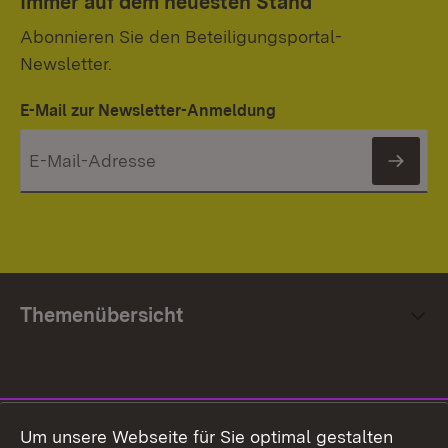
Immer auf dem neuesten Stand
Abonnieren Sie den Beteiligungsportal-
Newsletter.
E-Mail zur Newsletter-Anmeldung
News
Themenübersicht
Social Media
Um unsere Webseite für Sie optimal gestalten