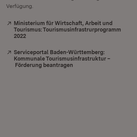
Verfügung.
Extern:
Ministerium für Wirtschaft, Arbeit und
Tourismus: Tourismusinfrastrurprogramm
2022
(Öffnet in neuem Fenster)
Extern:
Serviceportal Baden-Württemberg:
Kommunale Tourismusinfrastruktur –
Förderung beantragen
(Öffnet in neuem Fenster