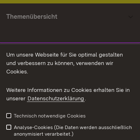
Themenübersicht
Social Media
Um unsere Webseite für Sie optimal gestalten
und verbessern zu können, verwenden wir
Facebook
Cookies.
Flickr
Weitere Informationen zu Cookies erhalten Sie in
X / Twitter
unserer
Datenschutzerklärung
.
Youtube
Technisch notwendige Cookies
Zum 
Analyse-Cookies (Die Daten werden ausschließlich
Impressum
Kontakt
anonymisiert verarbeitet.)
Benutzungshinweise
Netiquette