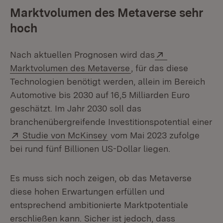
Marktvolumen des Metaverse sehr
hoch
Extern:
Nach aktuellen Prognosen wird das
(Öffnet in neuem Fenst
Marktvolumen des Metaverse
, für das diese
Technologien benötigt werden, allein im Bereich
Automotive bis 2030 auf 16,5 Milliarden Euro
geschätzt. Im Jahr 2030 soll das
branchenübergreifende Investitionspotential einer
Extern:
(Öffnet in neuem Fenster)
Studie von McKinsey
vom Mai 2023 zufolge
bei rund fünf Billionen US-Dollar liegen.
Es muss sich noch zeigen, ob das Metaverse
diese hohen Erwartungen erfüllen und
entsprechend ambitionierte Marktpotentiale
erschließen kann. Sicher ist jedoch, dass