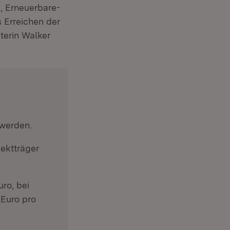
, Erneuerbare-
in neuem Fenster)
 Erreichen der
terin Walker
 werden.
em Fenster)
ektträger
ro, bei
 Euro pro