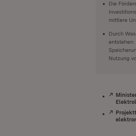
Die Förder
Investitio
mittlere U
Durch Wass
entstehen.
Speicherun
Nutzung v
Extern:
Ministe
Elektro
Extern:
Projekt
elektro