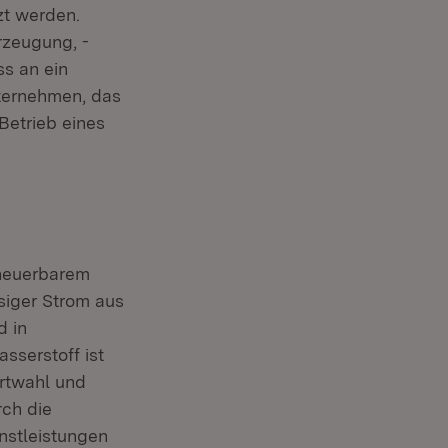
zt werden.
rzeugung, -
ss an ein
nternehmen, das
Betrieb eines
rneuerbarem
siger Strom aus
d in
sserstoff ist
ortwahl und
rch die
nstleistungen