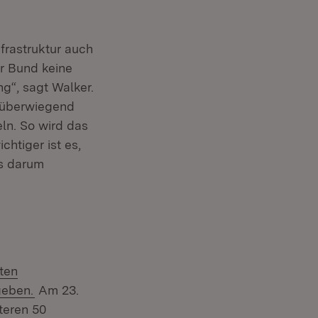
frastruktur auch
r Bund keine
ng“, sagt Walker.
, überwiegend
ln. So wird das
htiger ist es,
s darum
ten
geben.
Am 23.
teren 50