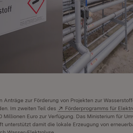
n Anträge zur Förderung von Projekten zur Wasserstof
Extern:
den. Im zweiten Teil des
Förderprogramms für Elektr
m Fenster)
0 Millionen Euro zur Verfügung. Das Ministerium für Um
ft unterstützt damit die lokale Erzeugung von erneuer
net in neuem Fenster)
ch Wasser-Elektrolyse.