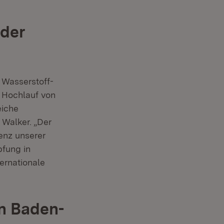
 der
 Wasserstoff-
r Hochlauf von
Fenster)
eiche
 Walker. „Der
enz unserer
pfung in
ernationale
n Baden-