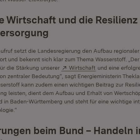
e Wirtschaft und die Resilienz
versorgung
ufruf setzt die Landesregierung den Aufbau regionaler
 fort und bekennt sich klar zum Thema Wasserstoff. „De
Extern:
(Öffnet in neuem 
für die Stärkung unserer
Wirtschaft
und eine erfolgr
n zentraler Bedeutung“, sagt Energieministerin Thekla
serstoff kann zudem einen wichtigen Beitrag zur Resili
ng leisten, dient dem Aufbau und Erhalt von Wertschö
 in Baden-Württemberg und steht für eine wichtige int
logie.“
ungen beim Bund – Handeln i