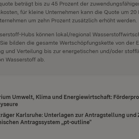
quote beträgt bis zu 45 Prozent der zuwendungsfähige
nskosten, für kleine Unternehmen kann die Quote um 20 P
nternehmen um zehn Prozent zusätzlich erhöht werden.
erstoff-Hubs können lokal/regional Wasserstoffwirtsc
 Sie bilden die gesamte Wertschöpfungskette von der 
g und Verteilung bis zur energetischen und/oder stoffl
on Wasserstoff ab.
rium Umwelt, Klima und Energiewirtschaft: Förderpr
lyseure
(Öffnet in neuem Fenster)
träger Karlsruhe: Unterlagen zur Antragstellung un
nischen Antragssystem „pt-outline"
(Öffnet in neuem 