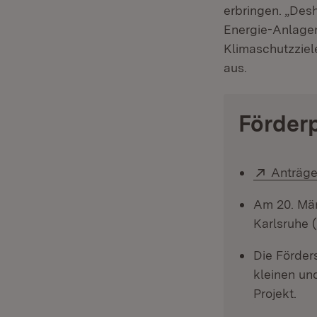
erbringen. „Des
Energie-Anlagen
Klimaschutzziel
aus.
Förder
Extern:
Anträg
Am 20. Mär
Karlsruhe 
Die Förder
kleinen un
Projekt.