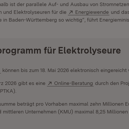
halb ist der parallele Auf- und Ausbau von Stromnetzen
Extern:
(Öffnet 
 und Elektrolyseuren für die
Energiewende
und das
e in Baden-Württemberg so wichtig“, führt Energieminis
programm für Elektrolyseure
(Öffnet in neuem Fenster)
e
können bis zum 18. Mai 2026
elektronisch eingereicht
Extern:
(Öffnet in neu
z 2026 gibt es eine
Online-Beratung
durch den Proj
(PTKA).
summe beträgt pro Vorhaben maximal zehn Millionen Eu
d mittleren Unternehmen (KMU) maximal 8,25 Millionen