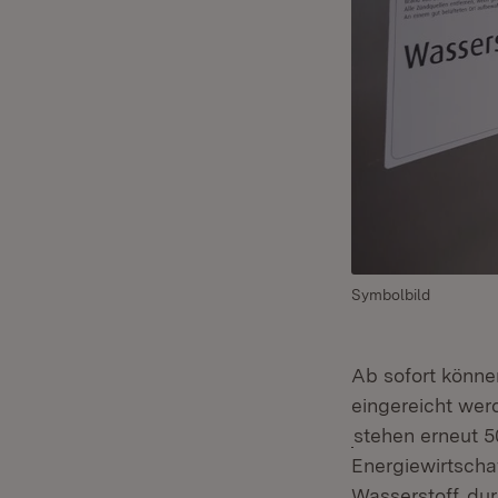
Symbolbild
Ab sofort könne
eingereicht wer
(Öffnet in neue
stehen erneut 5
Energiewirtscha
(Öff
Wasserstoff
dur