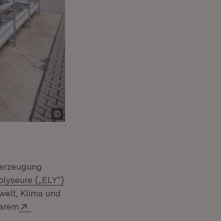
ferzeugung
olyseure („ELY“)
welt, Klima und
Extern:
barem