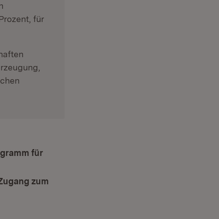
n
rozent, für
haften
Erzeugung,
ichen
ogramm für
d Zugang zum
Fenster)