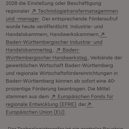
2028 die Einstellung oder Beschäftigung
Extern:
regionaler
Technologietransfermanagerinnen
(Öffnet in neuem Fenster)
und -manager
. Der entsprechende Förderaufruf
wurde heute veröffentlicht. Industrie- und
Extern:
Handelskammern, Handwerkskammern,
Baden-Württembergischer Industrie- und
(Öffnet in neuem Fenster)
Extern:
Handelskammertag
,
Baden-
(Öffnet in neuem 
Württembergischer Handwerkstag
, Verbände der
gewerblichen Wirtschaft Baden-Württemberg
und regionale Wirtschaftsfördereinrichtungen in
Baden-Württemberg können ab sofort eine 40-
prozentige Förderung beantragen. Die Mittel
Extern:
stammen aus dem
Europäischen Fonds für
(Öffnet in neuem Fens
Extern:
regionale Entwicklung (EFRE)
der
(Öffnet in neuem Fenster)
Europäischen Union (EU)
.
„Der Technologietransfer ist ein zentraler Baustein