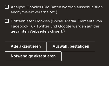
Zum 
Analyse-Cookies (Die Daten werden ausschließlich
Impressum
Kontakt
anonymisiert verarbeitet.)
Benutzungshinweise
Netiquette
Drittanbieter-Cookies (Social-Media-Elemente von
Barrierefreiheit
Datenschutz
Facebook, X / Twitter und Google werden auf der
gesamten Webseite aktiviert.)
Cookies
Alle akzeptieren
Auswahl bestätigen
Notwendige akzeptieren
Link zum Landesportal