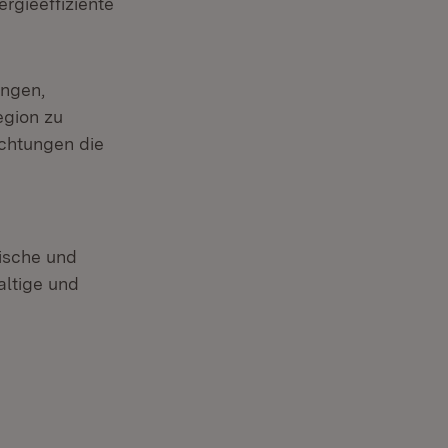
ergieeffiziente
ungen,
egion zu
ichtungen die
ische und
altige und