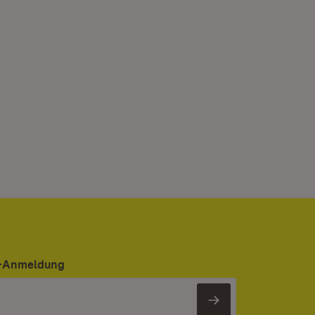
er-Anmeldung
Newsletter 