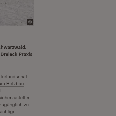
Schwarzwald.
 Dreieck Praxis
lturlandschaft
:
um Holzbau
d
sicherzustellen
 zugänglich zu
wichtige