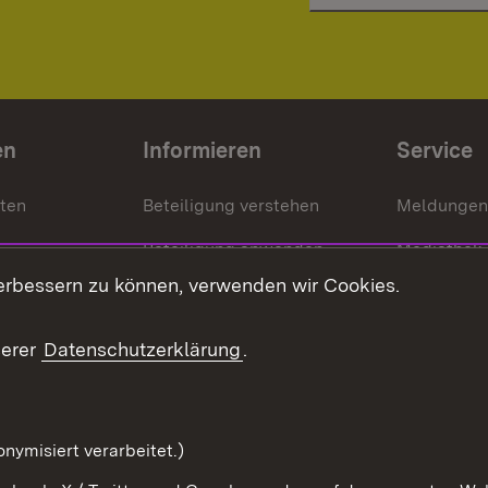
en
Informieren
Service
nten
Beteiligung verstehen
Meldungen
Beteiligung anwenden
Mediathek
erbessern zu können, verwenden wir Cookies.
ragte
Beteiligung stärken
Publikatio
Beteiligung erleben
Glossar
serer
Datenschutzerklärung
.
Beteiligung erforschen
mung
nymisiert verarbeitet.)