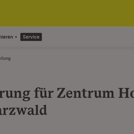
mieren
Service
eilung
rung für Zentrum H
rzwald