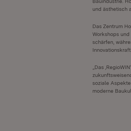
Bauindustrie. Ho
und ästhetisch 
Das Zentrum Hol
Workshops und 
schärfen, währe
Innovationskraft
„Das ,RegioWIN‘
zukunftsweisen
soziale Aspekte 
moderne Baukult