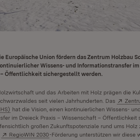
ie Europäische Union fördern das Zentrum Holzbau 
kontinuierlicher Wissens- und Informationstransfer im
– Öffentlichkeit sichergestellt werden.
Holzwirtschaft und das Arbeiten mit Holz prägen die Ku
Extern
chwarzwaldes seit vielen Jahrhunderten. Das
Zentr
(Öffnet in neuem Fenster)
ZHS)
hat die Vision, einen kontinuierlichen Wissens- un
sfer im Dreieck Praxis – Wissenschaft – Öffentlichkeit 
ffensichtlich großen Zukunftspotenziale rund ums Holz
Extern:
(Öffnet in neuem Fenster)
r
RegioWIN 2030
-Förderung unterstützen wir diese 