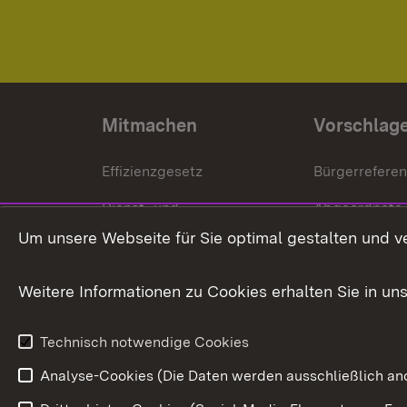
Mitmachen
Vorschlag
Effizienzgesetz
Bürgerrefere
Dienst- und
Abgeordnete
Versorgungsbezüge
Um unsere Webseite für Sie optimal gestalten und v
Bürgerbeauft
Kommunale Verfahren
Petition
Weitere Informationen zu Cookies erhalten Sie in un
Weitere
Volksantrag
Beteiligungsprozesse
Technisch notwendige Cookies
Volksabstim
Analyse-Cookies (Die Daten werden ausschließlich ano