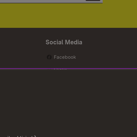
Social Media
Facebook
Flickr
nen
X / Twitter
Youtube