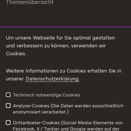
Themenübersicht
Social Media
Um unsere Webseite für Sie optimal gestalten
und verbessern zu können, verwenden wir
Facebook
Cookies.
Flickr
Weitere Informationen zu Cookies erhalten Sie in
X / Twitter
unserer
Datenschutzerklärung
.
Youtube
Technisch notwendige Cookies
Zum 
Analyse-Cookies (Die Daten werden ausschließlich
Impressum
Kontakt
anonymisiert verarbeitet.)
Benutzungshinweise
Netiquette
Drittanbieter-Cookies (Social-Media-Elemente von
Barrierefreiheit
Datenschutz
Facebook, X / Twitter und Google werden auf der