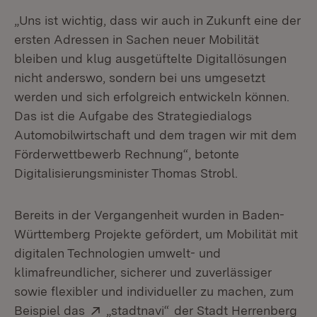
„Uns ist wichtig, dass wir auch in Zukunft eine der
ersten Adressen in Sachen neuer Mobilität
bleiben und klug ausgetüftelte Digitallösungen
nicht anderswo, sondern bei uns umgesetzt
werden und sich erfolgreich entwickeln können.
Das ist die Aufgabe des Strategiedialogs
Automobilwirtschaft und dem tragen wir mit dem
Förderwettbewerb Rechnung“, betonte
Digitalisierungsminister Thomas Strobl.
Bereits in der Vergangenheit wurden in Baden-
Württemberg Projekte gefördert, um Mobilität mit
digitalen Technologien umwelt- und
klimafreundlicher, sicherer und zuverlässiger
sowie flexibler und individueller zu machen, zum
Extern:
(Öffnet in neuem Fenster
Beispiel das
„stadtnavi“
der Stadt Herrenberg