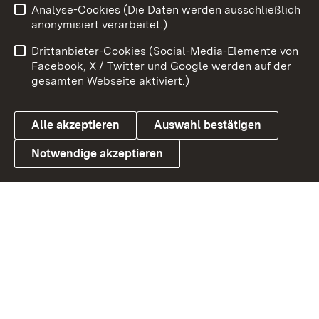
Analyse-Cookies (Die Daten werden ausschließlich
Impressum
Kontakt
anonymisiert verarbeitet.)
Benutzungshinweise
Netiquette
Drittanbieter-Cookies (Social-Media-Elemente von
Barrierefreiheit
Datenschutz
Facebook, X / Twitter und Google werden auf der
gesamten Webseite aktiviert.)
Cookies
Alle akzeptieren
Auswahl bestätigen
Notwendige akzeptieren
Link zum Landesportal