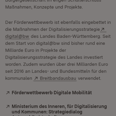
Maßnahmen, Konzepte und Projekte.
Der Förderwettbewerb ist ebenfalls eingebettet in
Exte
die Maßnahmen der Digitalisierungsstrategie
(Öffnet in neuem Fenster)
digital@bw
des Landes Baden-Württemberg. Seit
dem Start von digital@bw sind bisher rund eine
Milliarde Euro in Projekte der
Digitalisierungsstrategie des Landes investiert
worden. Zudem wurden über drei Milliarden Euro
seit 2016 an Landes- und Bundesmitteln für den
Extern:
(Öffnet in neuem F
kommunalen
Breitbandausbau
verwendet.
Extern:
Förderwettbewerb Digitale Mobilität
(Öffnet in
Extern:
Ministerium des Inneren, für Digitalisierung
und Kommunen: Strategiedialog