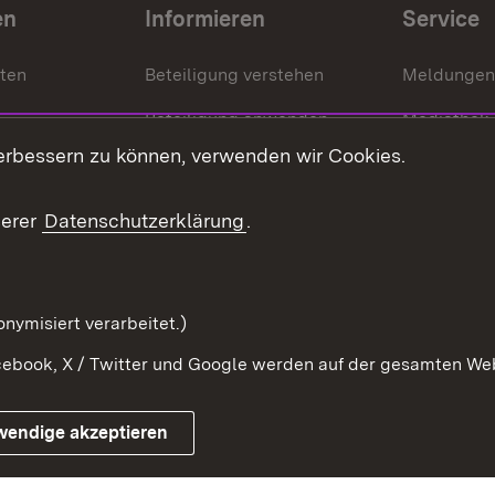
en
Informieren
Service
nten
Beteiligung verstehen
Meldungen
Beteiligung anwenden
Mediathek
erbessern zu können, verwenden wir Cookies.
ragte
Beteiligung stärken
Publikatio
Beteiligung erleben
Glossar
serer
Datenschutzerklärung
.
Beteiligung erforschen
mung
nymisiert verarbeitet.)
ebook, X / Twitter und Google werden auf der gesamten Webs
Impressum
Kontakt
Benutzungshinweise
Netiqu
wendige akzeptieren