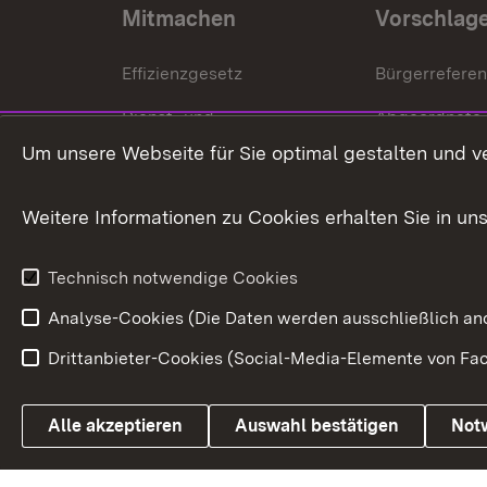
Mitmachen
Vorschlag
Effizienzgesetz
Bürgerrefere
Dienst- und
Abgeordnete
Versorgungsbezüge
Um unsere Webseite für Sie optimal gestalten und v
Bürgerbeauft
Kommunale Verfahren
Petition
Weitere Informationen zu Cookies erhalten Sie in un
Weitere
Volksantrag
Beteiligungsprozesse
Technisch notwendige Cookies
Volksabstim
Analyse-Cookies (Die Daten werden ausschließlich ano
Drittanbieter-Cookies (Social-Media-Elemente von Fac
Link zum Landesportal
Alle akzeptieren
Auswahl bestätigen
Not