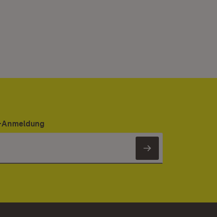
er-Anmeldung
Newsletter 