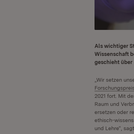
Als wichtiger S
Wissenschaft be
geschieht über
„Wir setzen uns
Forschungsprei
2021 fort. Mit d
Raum und Verbra
ersetzen oder r
ethisch-wissens
und Lehre“, sag