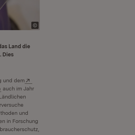
das Land die
. Dies
Extern:
ng und dem
(Öffnet in neuem Fenster)
h
auch im Jahr
 Ländlichen
rversuche
Methoden und
en in Forschung
rbraucherschutz,