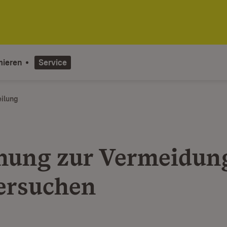
mieren
Service
eilung
hung zur Vermeidun
ersuchen