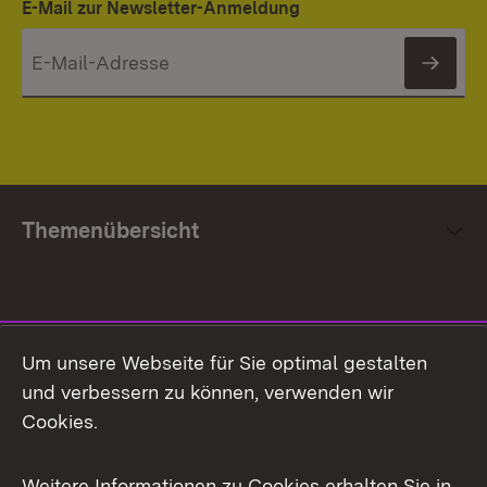
E-Mail zur Newsletter-Anmeldung
News
Themenübersicht
Social Media
Um unsere Webseite für Sie optimal gestalten
und verbessern zu können, verwenden wir
Facebook
Cookies.
Flickr
Weitere Informationen zu Cookies erhalten Sie in
X / Twitter