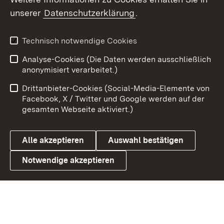
unserer
Datenschutzerklärung
.
Youtube
Technisch notwendige Cookies
Zum 
Analyse-Cookies (Die Daten werden ausschließlich
Impressum
Kontakt
anonymisiert verarbeitet.)
Benutzungshinweise
Netiquette
Drittanbieter-Cookies (Social-Media-Elemente von
Barrierefreiheit
Datenschutz
Facebook, X / Twitter und Google werden auf der
gesamten Webseite aktiviert.)
Cookies
Alle akzeptieren
Auswahl bestätigen
Notwendige akzeptieren
Link zum Landesportal