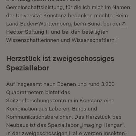
Gemeinschaftsleistung, für die ich mich im Namen
der Universität Konstanz bedanken möchte: Beim
Ext
Land Baden-Württemberg, beim Bund, bei der
(Öffnet in neuem Fenster)
Hector-Stiftung II
und bei den beteiligten
Wissenschaftlerinnen und Wissenschaftlern.“
Herzstück ist zweigeschossiges
Speziallabor
Auf insgesamt neun Ebenen und rund 3.200
Quadratmetern bietet das
Spitzenforschungszentrum in Konstanz eine
Kombination aus Laboren, Büros und
Kommunikationsbereichen. Das Herzstück des
Neubaus ist das Speziallabor „Imaging Hangar“.
In der zweigeschossigen Halle werden Insekten-