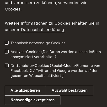
und verbessern zu können, verwenden wir
Facebook
Cookies.
Flickr
Weitere Informationen zu Cookies erhalten Sie in
X / Twitter
unserer
Datenschutzerklärung
.
Youtube
Technisch notwendige Cookies
Zum 
Analyse-Cookies (Die Daten werden ausschließlich
Impressum
Kontakt
anonymisiert verarbeitet.)
Benutzungshinweise
Netiquette
Drittanbieter-Cookies (Social-Media-Elemente von
Barrierefreiheit
Datenschutz
Facebook, X / Twitter und Google werden auf der
gesamten Webseite aktiviert.)
Cookies
Alle akzeptieren
Auswahl bestätigen
Notwendige akzeptieren
Link zum Landesportal