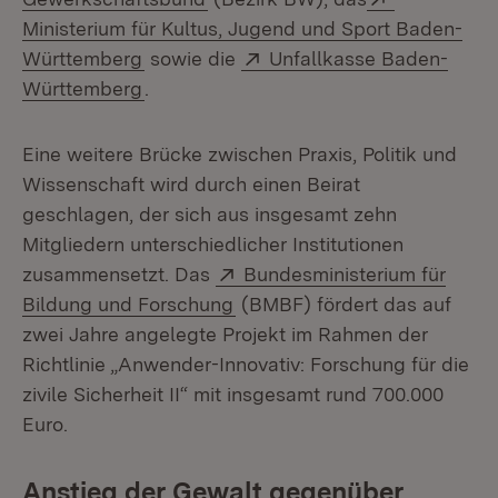
Ministerium für Kultus, Jugend und Sport Baden-
(Öffnet in neuem Fenster)
Extern:
Württemberg
sowie die
Unfallkasse Baden-
(Öffnet in neuem Fenster)
Württemberg
.
Eine weitere Brücke zwischen Praxis, Politik und
Wissenschaft wird durch einen Beirat
geschlagen, der sich aus insgesamt zehn
Mitgliedern unterschiedlicher Institutionen
Extern:
zusammensetzt. Das
Bundesministerium für
(Öffnet in neuem Fenster)
Bildung und Forschung
(BMBF) fördert das auf
zwei Jahre angelegte Projekt im Rahmen der
Richtlinie „Anwender-Innovativ: Forschung für die
zivile Sicherheit II“ mit insgesamt rund 700.000
Euro.
Anstieg der Gewalt gegenüber