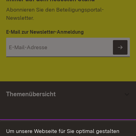
Abonnieren Sie den Beteiligungsportal-
Newsletter.
E-Mail zur Newsletter-Anmeldung
News
Themenübersicht
Social Media
Um unsere Webseite für Sie optimal gestalten