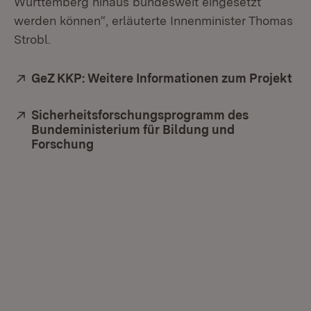
Württemberg hinaus bundesweit eingesetzt
werden können“, erläuterte Innenminister Thomas
Strobl.
Extern:
GeZ KKP: Weitere Informationen zum Projekt
(Ö
Extern:
Sicherheitsforschungsprogramm des
Bundeministerium für Bildung und
Forschung
(Öffnet in neuem Fenster)