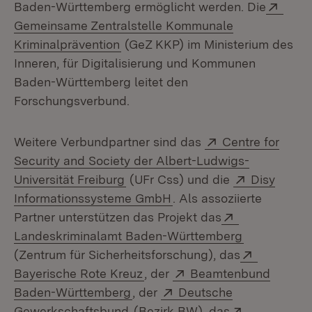
Exter
Baden-Württemberg ermöglicht werden. Die
Gemeinsame Zentralstelle Kommunale
(Öffnet in neuem Fenster)
Kriminalprävention
(GeZ KKP) im Ministerium des
Inneren, für Digitalisierung und Kommunen
Baden-Württemberg leitet den
Forschungsverbund.
Extern:
Weitere Verbundpartner sind das
Centre for
Security and Society der Albert-Ludwigs-
(Öffnet in neuem Fenster)
Extern:
Universität Freiburg
(UFr Css) und die
Disy
(Öffnet in neuem Fenster
Informationssysteme GmbH
. Als assoziierte
Extern:
Partner unterstützen das Projekt das
(Öffnet in 
Landeskriminalamt Baden-Württemberg
Extern:
(Zentrum für Sicherheitsforschung), das
(Öffnet in neuem Fenster)
Extern:
Bayerische Rote Kreuz
, der
Beamtenbund
(Öffnet in neuem Fenster)
Extern:
Baden-Württemberg
, der
Deutsche
(Öffnet in neuem Fenster)
Extern:
Gewerkschaftsbund
(Bezirk BW), das