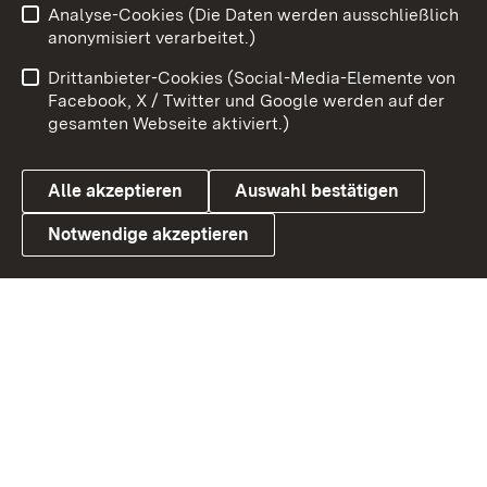
Analyse-Cookies (Die Daten werden ausschließlich
Impressum
Kontakt
anonymisiert verarbeitet.)
Benutzungshinweise
Netiquette
Drittanbieter-Cookies (Social-Media-Elemente von
Barrierefreiheit
Datenschutz
Facebook, X / Twitter und Google werden auf der
gesamten Webseite aktiviert.)
Cookies
Alle akzeptieren
Auswahl bestätigen
Notwendige akzeptieren
Link zum Landesportal