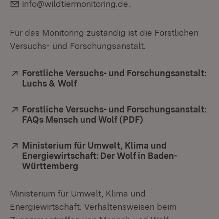
E-Mail:
info@wildtiermonitoring.de
.
Für das Monitoring zuständig ist die Forstlichen
Versuchs- und Forschungsanstalt.
Extern:
Forstliche Versuchs- und Forschungsanstalt:
Luchs & Wolf
(Öffnet in neuem Fenster)
Extern:
Forstliche Versuchs- und Forschungsanstalt:
FAQs Mensch und Wolf (PDF)
(Öffnet in neuem 
Extern:
Ministerium für Umwelt, Klima und
Energiewirtschaft: Der Wolf in Baden-
Württemberg
(Öffnet in neuem Fenster)
Ministerium für Umwelt, Klima und
Energiewirtschaft: Verhaltensweisen beim