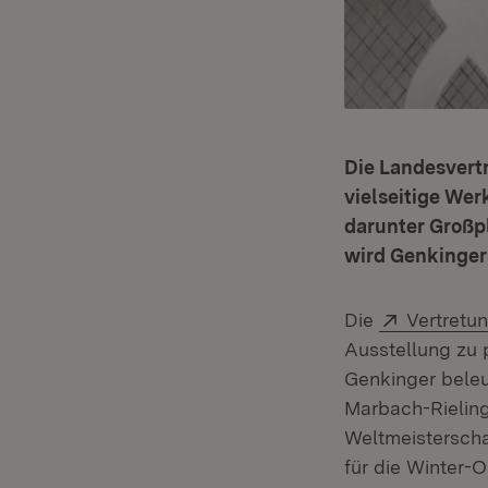
Die Landesvertr
vielseitige Wer
darunter Großpl
wird Genkingers
Extern:
Die
Vertretu
Ausstellung zu p
Genkinger beleu
Marbach-Rieling
Weltmeisterscha
für die Winter-