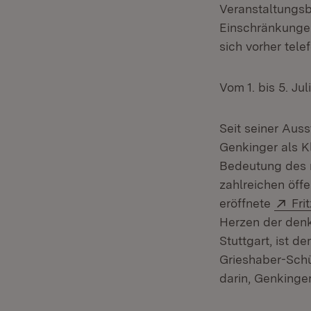
Veranstaltungsb
Einschränkungen
sich vorher tele
Vom 1. bis 5. Ju
Seit seiner Aus
Genkinger als K
Bedeutung des m
zahlreichen öff
Ext
eröffnete
Fri
Herzen der denk
Stuttgart, ist 
Grieshaber-Schü
darin, Genkinge