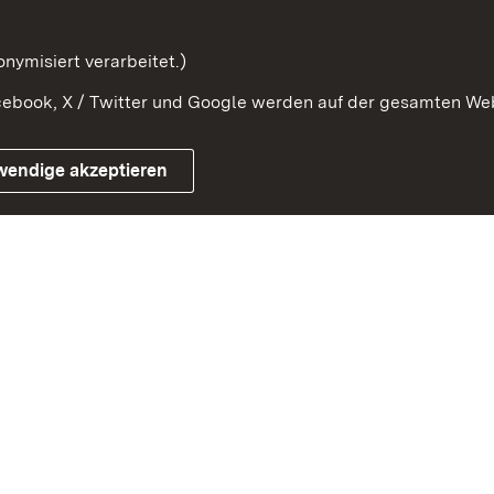
mung
nymisiert verarbeitet.)
ebook, X / Twitter und Google werden auf der gesamten Webs
Impressum
Kontakt
Benutzungshinweise
Netiqu
wendige akzeptieren