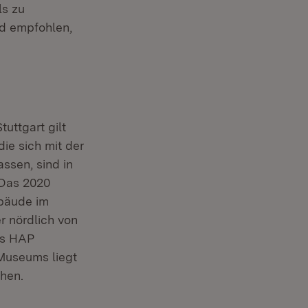
ls zu
d empfohlen,
fnet in neuem Fenster)
tuttgart gilt
ie sich mit der
ssen, sind in
 Das 2020
ebäude im
r nördlich von
es HAP
Museums liegt
chen.