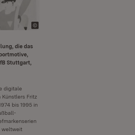
lung, die das
Sportmotive,
fB Stuttgart,
nster)
e digitale
 Künstlers Fritz
1974 bis 1995 in
ußball-
iefmarkenserien
 weltweit