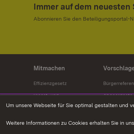
Immer auf dem neuesten
Abonnieren Sie den Beteiligungsportal-N
Mitmachen
Vorschlag
Effizienzgesetz
Bürgerrefere
Dienst- und
Abgeordnete
Versorgungsbezüge
Um unsere Webseite für Sie optimal gestalten und v
Bürgerbeauft
Kommunale Verfahren
Petition
Weitere Informationen zu Cookies erhalten Sie in un
Weitere
Volksantrag
Beteiligungsprozesse