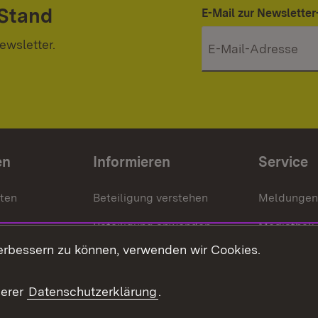
 Stand
E-Mail zur Newslett
ewsletter.
en
Informieren
Service
nten
Beteiligung verstehen
Meldungen
Beteiligung anwenden
Mediathek
erbessern zu können, verwenden wir Cookies.
ragte
Beteiligung stärken
Publikatio
Beteiligung erleben
Glossar
serer
Datenschutzerklärung
.
Beteiligung erforschen