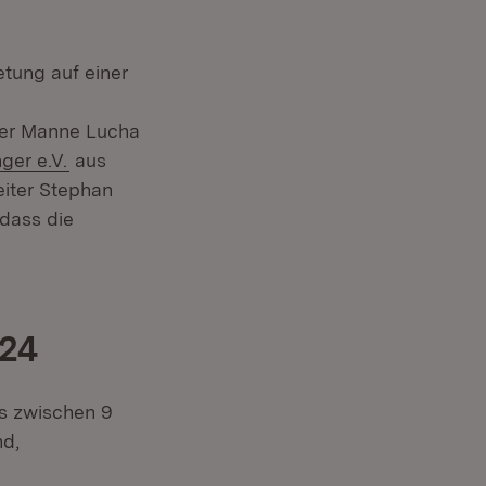
etung auf einer
r)
ter Manne Lucha
(Öffnet in neuem Fenster)
ger e.V.
aus
iter Stephan
 dass die
rn:
024
gs zwischen 9
nd,