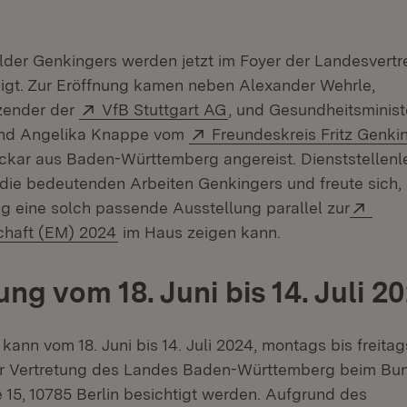
lder Genkingers werden jetzt im Foyer der Landesvertr
gt. Zur Eröffnung kamen neben Alexander Wehrle,
Extern:
(Öffnet in neuem Fenste
zender der
VfB Stuttgart AG
, und Gesundheitsminis
Extern:
und Angelika Knappe vom
Freundeskreis Fritz Genkin
ar aus Baden-Württemberg angereist. Dienststellenle
 die bedeutenden Arbeiten Genkingers und freute sich,
Exte
g eine solch passende Ausstellung parallel zur
(Öffnet in neuem Fenster)
chaft (EM) 2024
im Haus zeigen kann.
ng vom 18. Juni bis 14. Juli 2
kann vom 18. Juni bis 14. Juli 2024, montags bis freita
er Vertretung des Landes Baden-Württemberg beim Bu
 15, 10785 Berlin besichtigt werden. Aufgrund des