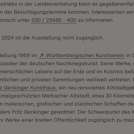
etriebs in der Landesvertretung kann es gegebenenfal
 der Besichtigungstermine kommen. Interessenten wir
fonisch unter
030 / 25456 - 400
zu informieren.
li 2024 ist die Ausstellung nicht zugänglich.
Extern:
(Öf
stellung 1969 im
Württembergischen Kunstverein
in S
lassiker der deutschen Nachkriegskunst. Seine Werke, d
enschlichen Lebens auf der Erde und im Kosmos befa
entlichen und privaten Sammlungen weltweit vertreten.
ern:
(Öffnet in neuem Fenster)
tz Genkinger Kunsthaus
, ein neu renoviertes Altstadtg
malgeschützten Marbacher Altstadt, etwa 30 Kilomete
dem malerischen, grafischen und plastischen Schaffen d
lers Fritz Genkinger gewidmet. Der Schwerpunkt des 
rs Werke einer breiten Öffentlichkeit zugänglich zu ma