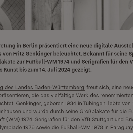
etung in Berlin präsentiert eine neue digitale Ausstel
k von Fritz Genkinger beleuchtet. Bekannt für seine 
akate zur Fußball-WM 1974 und Serigrafien für den V
 Kunst bis zum 14. Juli 2024 gezeigt.
(Öffnet in neuem Fe
ng des Landes Baden-Württemberg
freut sich, eine neu
räsentieren, die das vielfältige Werk des renommierten
chtet. Genkinger, geboren 1934 in Tübingen, lebte von 
shausen und wurde durch seine Großplakate für die F
ft (WM) 1974, Serigrafien für den VfB Stuttgart und Br
Olympiade 1976 sowie die Fußball-WM 1978 in Paraguay