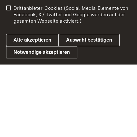
Benutzungshinweise
Netiquette
Drittanbieter-Cookies (Social-Media-Elemente von
Barrierefreiheit
Datenschutz
Facebook, X / Twitter und Google werden auf der
gesamten Webseite aktiviert.)
Cookies
Alle akzeptieren
Auswahl bestätigen
Notwendige akzeptieren
Link zum Landesportal