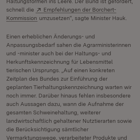
Haltungsformen ins Leere. Der Bund ist gefordert,
Extern:
schnell die
Empfehlungen der Borchert-
(Öffnet in neuem Fenster)
Kommission
umzusetzen“, sagte Minister Hauk.
Einen erheblichen Änderungs- und
Anpassungsbedarf sahen die Agrarministerinnen
und -minister auch bei der Haltungs- und
Herkunftskennzeichnung für Lebensmittel
tierischen Ursprungs. „Auf einen konkreten
Zeitplan des Bundes zur Einführung der
geplanten Tierhaltungskennzeichnung warten wir
noch immer. Darüber hinaus fehlen insbesondere
auch Aussagen dazu, wann die Aufnahme der
gesamten Schweinehaltung, weiterer
landwirtschaftlich gehaltener Nutztierarten sowie
die Berücksichtigung sämtlicher
Vermarktungswege, verarbeiteter Produkte und