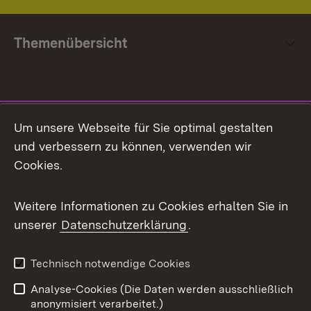
Themenübersicht
Social Media
Um unsere Webseite für Sie optimal gestalten
und verbessern zu können, verwenden wir
Facebook
Cookies.
Flickr
Weitere Informationen zu Cookies erhalten Sie in
X / Twitter
unserer
Datenschutzerklärung
.
Youtube
Technisch notwendige Cookies
Zum 
Analyse-Cookies (Die Daten werden ausschließlich
Impressum
Kontakt
anonymisiert verarbeitet.)