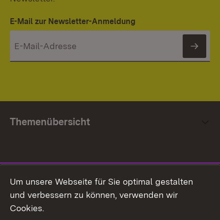
E-Mail zur Newsletter-Anmeldung
News
Themenübersicht
Social Media
Um unsere Webseite für Sie optimal gestalten
und verbessern zu können, verwenden wir
Facebook
Cookies.
Flickr