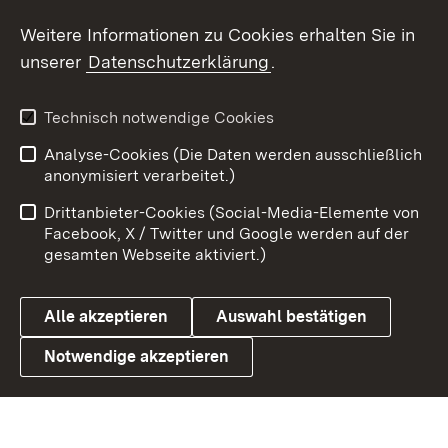
Weitere Informationen zu Cookies erhalten Sie in
X / Twitter
unserer
Datenschutzerklärung
.
Youtube
Technisch notwendige Cookies
Zum 
Analyse-Cookies (Die Daten werden ausschließlich
Impressum
Kontakt
anonymisiert verarbeitet.)
Benutzungshinweise
Netiquette
Drittanbieter-Cookies (Social-Media-Elemente von
Barrierefreiheit
Datenschutz
Facebook, X / Twitter und Google werden auf der
gesamten Webseite aktiviert.)
Cookies
Alle akzeptieren
Auswahl bestätigen
Notwendige akzeptieren
Link zum Landesportal